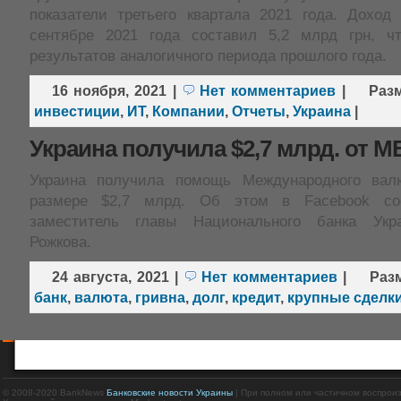
показатели третьего квартала 2021 года. Доход
сентябре 2021 года составил 5,2 млрд грн, 
результатов аналогичного периода прошлого года.
16 ноября, 2021
|
Нет комментариев
|
Раз
инвестиции
,
ИТ
,
Компании
,
Отчеты
,
Украина
|
Украина получила $2,7 млрд. от 
Украина получила помощь Международного вал
размере $2,7 млрд. Об этом в Facebook со
заместитель главы Национального банка Укр
Рожкова.
24 августа, 2021
|
Нет комментариев
|
Раз
банк
,
валюта
,
гривна
,
долг
,
кредит
,
крупные сделк
© 2008-2020 BankNews
Банковские новости Украины
| При полном или частичном воспрои