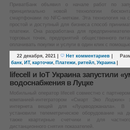
ПриватБанк объявил о начале работ по зап
принципиально новой технологии бесконт
смартфонами по NFC-меткам. Эта технология на 
простой и доступный для бизнеса способ принима
платежи. Она разработана для предпринимател
торговых точек, предприятий общественного пита
оплачивать покупки и услуги в один клик с помощ
22 декабря, 2021
|
Нет комментариев
|
Раз
банк
,
ИТ
,
карточки
,
Платежи
,
ритейл
,
Украина
|
lifecell и IoT Украина запустили 
водоснабжения в Луцке
Мобильный оператор lifecell совместно с партнером
компанией-интегратором «Смарт Эко Лоджик» з
интернета вещей для «Луцкводоканала». В 
установили телеметрическое оборудование на 
также квартирные счетчики и для частног
дистанционного снятия показателей.