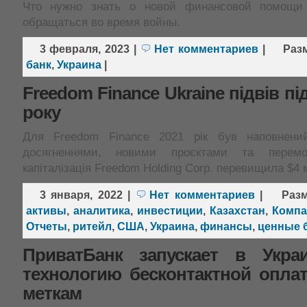
Что нужно знать о новой финансовой помощи
обращаться во время войны.
3 февраля, 2023
|
Нет комментариев
|
Раз
банк
,
Украина
|
Freedom Finance Ukraine підвів пі
року
Для Freedom Finance 2021 рік був наповнени
досягненнями, новими проєктами та перемо
капіталізація Freedom Holding Corp. перевищила $4
3 января, 2022
|
Нет комментариев
|
Раз
активы
,
аналитика
,
инвестиции
,
Казахстан
,
Компа
Отчеты
,
ритейл
,
США
,
Украина
,
финансы
,
ценные 
ПриватБанк запускает в Укра
технологию бесконтактной опла
меткам