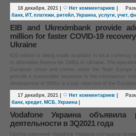
18 декабря, 2021
|
Нет комментариев
|
Раз
банк
,
ИТ
,
платежи
,
ритейл
,
Украина
,
услуги
,
учет
,
фи
EIB and Ukreximbank provide add
million for faster COVID-19 recover
Ukraine
€20 million is being made available in local currency
to affordable finance for SMEs in Ukraine. The operatio
European Union and comes under the Team Europe ini
provide a sustainable response to the coronavirus cris
development of SMEs is a key objective of the Europe
17 декабря, 2021
|
Нет комментариев
|
Раз
банк
,
кредит
,
МСБ
,
Украина
|
Vodafone Украина объявила р
деятельности в 3Q2021 года
Группа компаний Vodafone Украина улучшила осно