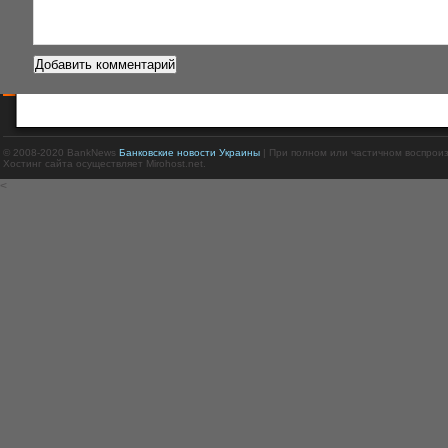
© 2008-2020 BankNews
Банковские новости Украины
| При полном или частичном воспрои
Хостинг сайта осуществляет Mirohost.net.
<