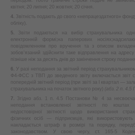
періодом. Тобто граничні строки подачі не змінили
квітня; 20 липня; 20 жовтня; 20 січня.
4.
Звітність подають до свого «непрацездатного» фонду
обліку).
5.
Звіти подаються на вибір страхувальника одни
електронній формі;на паперових носіях;надсил
повідомленням про вручення та з описом вкладен
зобов’язаний здійснити таке відправлення на адрес
пізніше ніж за десять днів до закінчення строку подання 
6.
У разі неподання за звітний період страхувальнико
Ф4-ФСС з ТВП до зведеного звіту включається звіт 
попередній звітний період (при звіті за І квартал — за
страхувальника на початок звітного року)
(абз. 2 п. 4.
7.
Згідно абз. 1 п. 4.5 Постанови № 4 за несвоєч
неподання встановленої звітності по коштах 
недостовірної звітності щодо використання стра
фізичних осіб — підприємців, які використовуют
накладається штраф в розмірі та порядку, перед
законодавством. У свою чергу, ст. 165-5 Коде