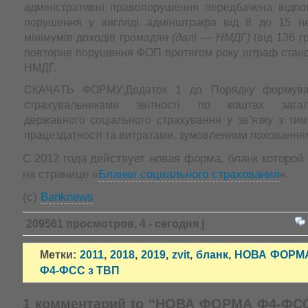
адміністративні правопорушення передбачена відпов
порушення у вигляді адмінштрафа від 8 до 15 не
мінімумів доходів громадян
(далі — НМДГ)
(від 136 гр
повторне порушення ФОП протягом року штраф станов
НМДГ.
СКАЧАТЬ ФОРМУ:Додаток 1 до Порядку формува
страхувальниками звітності по коштах загаль
державного соціального страхування у зв’язку з ти
працездатності та витратами, зумовленими похованн
С 2012 года действует новая форма, бланк которой
на странице «
Бланки социального страхования
«.
(с)
Banknews
209561 просмотров, 4 - сегодня |
Метки:
2011
,
2018
,
2019
,
zvit
,
бланк
,
НОВА ФОРМ
Ф4-ФСС з ТВП
1 комментарий to “НОВА ФОРМА Ф4-ФС