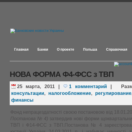
Главная
Банки
О проекте
Польша
Справочная
НОВА ФОРМА Ф4-ФСС з ТВП
25 марта, 2011
|
1 комментарий
|
Раз
консультации
,
налогообложение
,
регулирование
финансы
Фонд непрацездатності своєю постановою від 18.01.2
Постанова № 4)
затвердив нові форми щоквартальних
ТВП і Ф14-ФСС з ТВП.Постанова № 4 зареєстрован
юстиції України 24.03.2011 р. і набуває чинності 