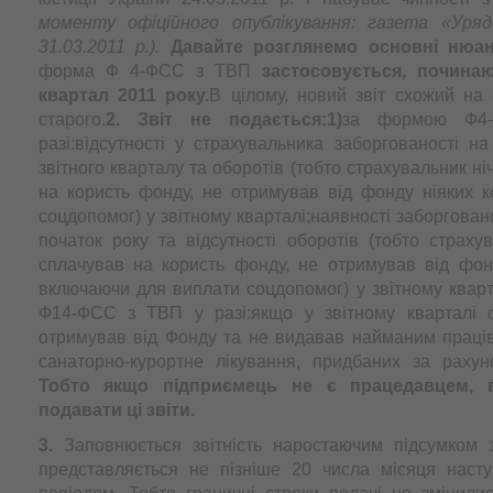
моменту офіційного опублікування: газета «Уряд
31.03.2011 р.).
Давайте розглянемо основні нюан
форма Ф 4-ФСС з ТВП
застосовується, починаю
квартал 2011 року.
В цілому, новий звіт схожий на
старого.
2. Звіт не подається:
1)
за формою Ф4
разі:відсутності у страхувальника заборгованості н
звітного кварталу та оборотів (тобто страхувальник ні
на користь фонду, не отримував від фонду ніяких к
соцдопомог) у звітному кварталі;наявності заборгован
початок року та відсутності оборотів (тобто страху
сплачував на користь фонду, не отримував від фонд
включаючи для виплати соцдопомог) у звітному кварт
Ф14-ФСС з ТВП у разі:якщо у звітному кварталі 
отримував від Фонду та не видавав найманим праців
санаторно-курортне лікування, придбаних за рахун
Тобто якщо підприємець не є працедавцем, 
подавати ці звіти.
3.
Заповнюється звітність наростаючим підсумком 
представляється не пізніше 20 числа місяця насту