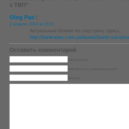
з ТВП”
Oleg Pas'
:
2 апреля, 2013 at 23:21
Актуальные бланки по соцстраху здесь:
http://banknews.com.ua/blanki/blanki-socialn
Оставить комментарий
Имя (required)
Mail (will not be published) (required)
Вебсайт