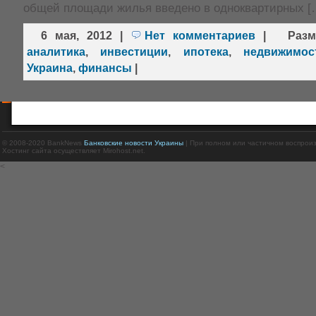
общей площади жилья введено в одноквартирных [
6 мая, 2012
|
Нет комментариев
|
Раз
аналитика
,
инвестиции
,
ипотека
,
недвижимос
Украина
,
финансы
|
© 2008-2020 BankNews
Банковские новости Украины
| При полном или частичном воспрои
Хостинг сайта осуществляет Mirohost.net.
<