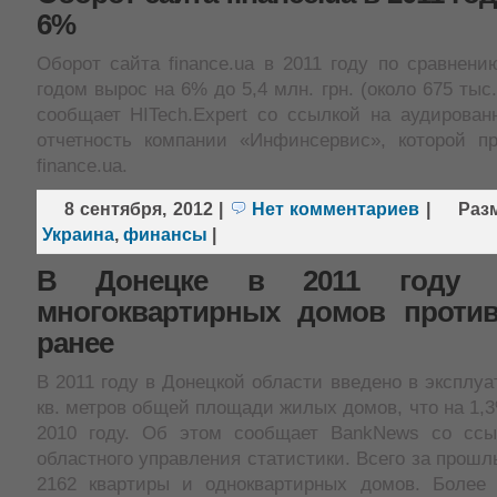
6%
Оборот сайта finance.ua в 2011 году по сравнен
годом вырос на 6% до 5,4 млн. грн. (около 675 тыс
сообщает HITech.Expert со ссылкой на аудирова
отчетность компании «Инфинсервис», которой п
finance.ua.
8 сентября, 2012
|
Нет комментариев
|
Раз
Украина
,
финансы
|
В Донецке в 2011 году 
многоквартирных домов проти
ранее
В 2011 году в Донецкой области введено в эксплуа
кв. метров общей площади жилых домов, что на 1,
2010 году. Об этом сообщает BankNews со ссы
областного управления статистики. Всего за прошл
2162 квартиры и одноквартирных домов. Более