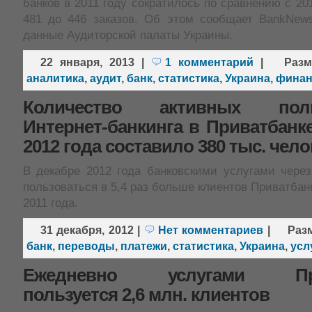
банков в 2011 году сократилось по сравнению с 20
481 до 446 заказов. Об этом сообщает BankNew
данные Аудиторской палаты Украины.
22 января, 2013
|
1 комментарий
|
Раз
аналитика
,
аудит
,
банк
,
статистика
,
Украина
,
фина
Количество активных поль
Интернет-банкинга в Приватбанк
2012 года составило 380 тыс. чело
В декабре 2012 года банковскими услугами через
пользоваться в 5,4 раз больше клиентов Приватбанк
2011 года.
31 декабря, 2012
|
Нет комментариев
|
Раз
банк
,
переводы
,
платежи
,
статистика
,
Украина
,
усл
Ежедневно услугами При
пользуется 2,6 млн. клиентов