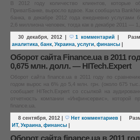
В 2012 году количество клиентов, которые о
ПриватБанке, выросло вдвое. Как сообщила BankN
банка, в декабре 2012 года ежедневно услугами 
2,6 миллиона человек, тогда как в декабре 2011 — 1
30 декабря, 2012
|
1 комментарий
|
Раз
аналитика
,
банк
,
Украина
,
услуги
,
финансы
|
Оборот сайта Finance.ua в 2011 го
0,675 млн. долл. — HITech.Expert
Оборот сайта finance.ua в 2011 году по сравнен
годом вырос на 6% до 5,4 млн. грн. (около 675 тыс
сообщает HITech.Expert со ссылкой на аудирова
отчетность компании «Инфинсервис», которой п
finance.ua.
8 сентября, 2012
|
Нет комментариев
|
Раз
ИТ
,
Украина
,
финансы
|
Оборот сайта finance.ua в 2011 го