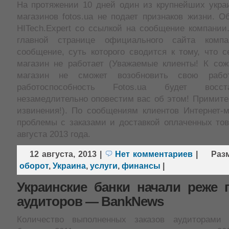
На протяжении 10 дней один из крупнейших украи
магазинов fotos.ua не подает признаков жизни. 
HITech.Expert со ссылкой на сообщение компании
главной странице официального сайта комп
сообщение, суть которого сводится к тому, что с
магазин не работает (Уважаемые клиенты! К сож
магазин не сможет возобновить свою работ
работоспособность Fotos.ua будет восс
незамедлительно оповестим вас об этом! Примите
извинения!). По сообщениям клиентов Интернет-ма
проблемы с заказами и доставкой оплаченных тов
августа 2013 года.
12 августа, 2013
|
Нет комментариев
|
Раз
оборот
,
Украина
,
услуги
,
финансы
|
Украинские банки начали реже 
аудиторов — BankNews
Количество выполненных заказов аудиторами 