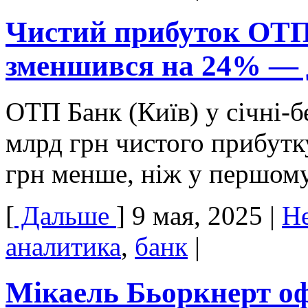
Чистий прибуток ОТП 
зменшився на 24% — д
ОТП Банк (Київ) у січні-б
млрд грн чистого прибутк
грн менше, ніж у першому
[
Дальше
]
9 мая, 2025
|
Н
аналитика
,
банк
|
Мікаель Бьоркнерт оф