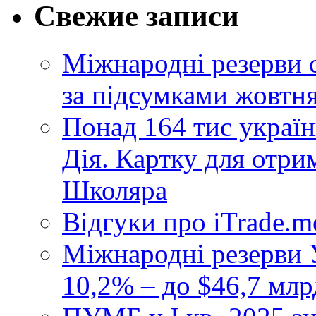
Свежие записи
Міжнародні резерви 
за підсумками жовтн
Понад 164 тис україн
Дія. Картку для отр
Школяра
Відгуки про iTrade.
Міжнародні резерви У
10,2% – до $46,7 млр