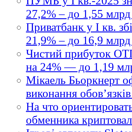
ПУМБ у I кв.-2025 з
27,2% – до 1,55 млрд
Приватбанк у І кв. з
21,9% – до 16,9 млрд
Чистий прибуток ОТП
на 24% — до 1,19 мл
Мікаель Бьоркнерт о
виконання обовʼязків
На что ориентироват
обменника криптова