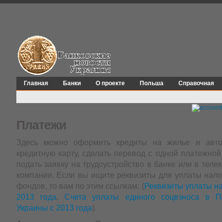
Главная
Банки
О проекте
Польша
Справочная
Платежи
Здесь можно оформить кредиты на жилье и автом
кредитную карту, сделать перевод с одной платежной
подать заявку на трудоустройство в банке или в тел
компании. Если вы ищите реквизиты для уплаты нало
фондов, то вам по этим ссылкам: (
Реквизиты уплаты на
2013 года
,
Счета уплаты единого соцвзноса в 
Украины с 2013 года
).