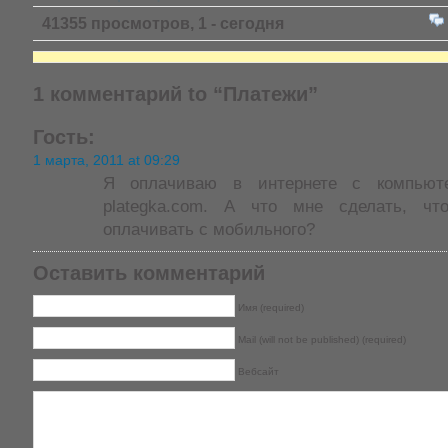
41355 просмотров, 1 - сегодня
1 комментарий to “Платежи”
Гость:
1 марта, 2011 at 09:29
Я оплачиваю в интернете с компьют
plategka.com. А что мне сделать, ч
оплачивать с мобильного?
Оставить комментарий
Имя (required)
Mail (will not be published) (required)
Вебсайт