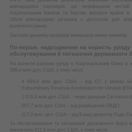
міжнародних партнерів, що перевищили чистий
Національним банком та боргові виплати країни в і
Обсяг міжнародних резервів є достатнім для збер
валютного ринку.
Загалом динаміку резервів визначала низка чинників.
По-перше, надходження на користь уряду 
обслуговування й погашення державного б
На валютні рахунки уряду в Національному банку в 
398,4 млн дол. США, у тому числі:
4 694,0 млн дол. США – від ЄС у межах іні
Extraordinary Revenue Acceleration for Ukraine (ERA
1 079,4 млн дол. США – через рахунки Світового б
507,7 млн дол. США – від розміщення ОВДП;
117,3 млн. дол. США – від Банку розвитку Ради Є
За обслуговування та погашення державного боргу в
виплачено 611,6 млн дол. США, у тому числі: