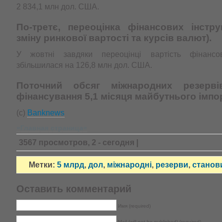
2 834,1 млн дол. США.
По-третє, переоцінка фінансових інстру
зміну ринкової вартості та курсів валют).
У жовтні завдяки переоцінці вартість фінансов
збільшилася на 126,8 млн дол. США.
Поточний обсяг міжнародних резерві
фінансування 5,1 місяця майбутнього імпор
(c)
Banknews
»Главная страница«
3567 просмотров, 2 - сегодня |
Метки:
5 млрд
,
дол
,
міжнародні
,
резерви
,
станов
Оставить комментарий
Имя (required)
Mail (will not be published) (required)