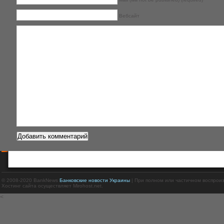
Вебсайт
© 2008-2020 BankNews
Банковские новости Украины
| При полном или частичном воспрои
Хостинг сайта осуществляет Mirohost.net.
<