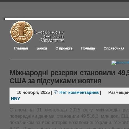
Главная
Банки
О проекте
Польша
Справочная
Міжнародні резерви становили 49,
США за підсумками жовтня
10 ноября, 2025
|
Нет комментариев
|
Размеще
НБУ
Станом на 01 листопада 2025 року міжнародні рез
попередніми даними, становили 49 516,3 млн дол. С
показником за всю історію незалежної України. У жовт
6,4%. Така динаміка зумовлена значними обсягам