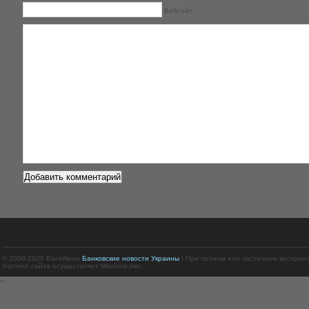
Вебсайт
© 2008-2020 BankNews
Банковские новости Украины
| При полном или частичном воспрои
Хостинг сайта осуществляет Mirohost.net.
<