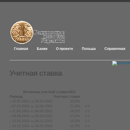
Главная
Банки
О проекте
Польша
Справочная
Учетная ставка
Величина учетной ставки НБУ
Период
Учетная ставка
10.03.2001
06.04.2001
25,0%
с
по
07.04.2001
10.06.2001
21,0%
-4.0
с
по
11.06.2001
08.08.2001
19,0%
-2.0
с
по
09.08.2001
09.09.2001
17,0%
-2.0
с
по
10.09.2001
09.12.2001
15,0%
-2.0
с
по
10.12.2001
10.03.2002
12,5%
-2.5
с
по