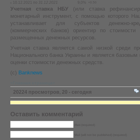
10.12.2021 по
31.12.2021
9,0%
+0.50
с
Учетная ставка НБУ
(или ставка рефинансир
монетарный инструмент, с помощью которого На
устанавливает для субъектов денежно-кре
(коммерческих банков) ориентир по стоимости
размещенных денежных ресурсов.
Учетная ставка является самой низкой среди пр
Национального банка Украины и является базовым
оценки стоимости денежных средств.
(c)
Banknews
»Главная страница«
20224 просмотров, 20 - сегодня
Оставить комментарий
Имя (required)
Mail (will not be published) (required)