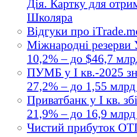
Дія. Картку для отр
Школяра
Відгуки про iTrade.
Міжнародні резерви У
10,2% – до $46,7 млр
ПУМБ у I кв.-2025 з
27,2% – до 1,55 млрд
Приватбанк у І кв. з
21,9% – до 16,9 млрд
Чистий прибуток ОТП