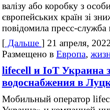
валізу або коробку з особ
європейських країн зі зн
повідомила пресс-служба 
[
Дальше
]
21 апреля, 202
Размещено в
Европа
,
жиз
lifecell и IoT Украин
водоснабжения в Луц
Мобильный оператор lifec
Украина» и компанией-ин