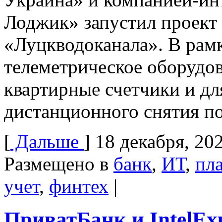
Лоджик» запустил проект 
«Луцкводоканала». В рамк
телеметрическое оборудов
квартирные счетчики и дл
дистанционного снятия по
[
Дальше
]
18 декабря, 20
Размещено в
банк
,
ИТ
,
пл
учет
,
финтех
|
ПриватБанк и IntelExp