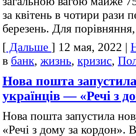
загальною вагою майже 75
за квітень в чотири рази 
березень. Для порівняння,
[
Дальше
]
12 мая, 2022
|
в
банк
,
жизнь
,
кризис
,
По
Нова пошта запустила
українців — «Речі з д
Нова пошта запустила нов
«Речі з дому за кордон». 