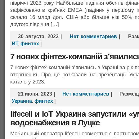
півріччі 2023 року Найбільше падіння обсягів фіна
зафіксовано в країнах EMEA (падіння у першому пі
склало 16 млрд дол. США або більше ніж 50% п
другого півріччя […]
30 августа, 2023
|
Нет комментариев
|
Раз
ИТ
,
финтех
|
7 нових фінтех-компаній з’явились
7 нових фінтех-компаній з’явились в Україні за рік
вторгнення. Про це розказали на презентації Укра
каталогу 2023.
21 июня, 2023
|
Нет комментариев
|
Размещ
Украина
,
финтех
|
lifecell и IoT Украина запустили 
водоснабжения в Луцке
Мобильный оператор lifecell совместно с партнером