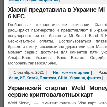
Xiaomi представила в Украине Mi
6 NFC
Глобальные технологические компании Xiaom
расширяют партнерство и представляют в Украи
популярного фитнес-браслета Mi Smart Band 6
бесконтактной оплаты. Воспользоваться плат
браслета смогут эксклюзивно держатели карт Maste
момент сервис доступен для клиентов пяти укр
Альфа-Банк Украина, Банк Восток, Ощадбан
Monobank/Универсалбанк.
1 октября, 2021
|
Нет комментариев
|
Раз
банк
,
ИТ
,
Китай
,
Платежи
,
США
,
Украина
,
финтех
|
Украинский стартап Weld Money
сервис криптовалютных карт
Weld Money — эмитент фиатных Visa карт, кото