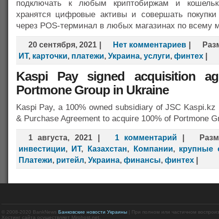
подключать к любым криптобиржам и кошельк
хранятся цифровые активы и совершать покупки
через POS-терминал в любых магазинах по всему 
20 сентября, 2021
|
Нет комментариев
|
Раз
ИТ
,
карточки
,
платежи
,
Украина
,
услуги
,
финтех
|
Kaspi Pay signed acquisition a
Portmone Group in Ukraine
Kaspi Pay, a 100% owned subsidiary of JSC Kaspi.kz 
& Purchase Agreement to acquire 100% of Portmone G
1 августа, 2021
|
1 комментарий
|
Раз
инвестиции
,
ИТ
,
Казахстан
,
Компании
,
крупные 
Платежи
,
ритейл
,
Украина
,
финансы
,
финтех
|
© 2008-2020 BankNews
Банковские новости Украины
| При полном или частичном воспрои
Хостинг сайта осуществляет Mirohost.net.