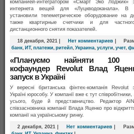
компанией-интегратором «Смарт Эко Лоджик» з
интернета вещей для «Луцкводоканала». В 
установили телеметрическое оборудование на 
также квартирные счетчики и для частног
дистанционного снятия показателей.
18 декабря, 2021
|
Нет комментариев
|
Раз
банк
,
ИТ
,
платежи
,
ритейл
,
Украина
,
услуги
,
учет
,
фи
«Плануємо найняти 100 ін
кофаундер Revolut Влад Яце
запуск в Україні
У вересні британська фінтех-компанія Revolut 
Україні юрособу. У компанії вже є тут співробітники,
усього, буде й представництво. Редактор AI
співзасновника компанії Влада Яценко про відкритт
компанії на українському ринку.
2 декабря, 2021
|
Нет комментариев
|
Раз
банк
,
ИТ
,
Украина
,
финтех
|