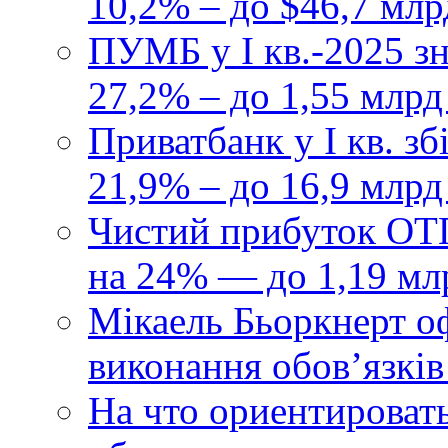
10,2% – до $46,7 млр
ПУМБ у I кв.-2025 з
27,2% – до 1,55 млрд
Приватбанк у І кв. з
21,9% – до 16,9 млрд
Чистий прибуток ОТП
на 24% — до 1,19 мл
Мікаель Бьоркнерт о
виконання обовʼязків
На что ориентироват