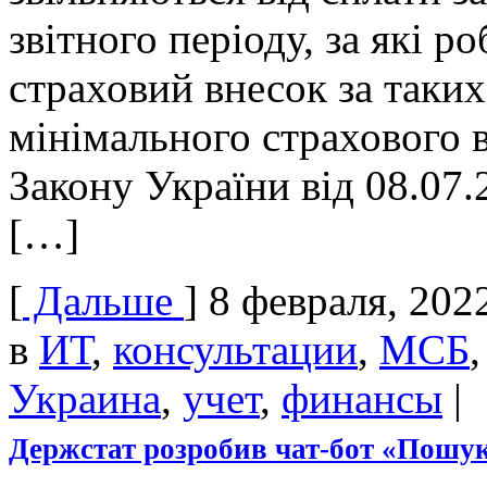
звітного періоду, за які 
страховий внесок за таких
мінімального страхового в
Закону України від 08.07
[…]
[
Дальше
]
8 февраля, 202
в
ИТ
,
консультации
,
МСБ
Украина
,
учет
,
финансы
|
Держстат розробив чат-бот «Пошу