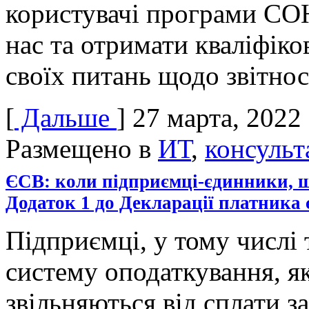
користувачі програми СО
нас та отримати кваліфік
своїх питань щодо звітно
[
Дальше
]
27 марта, 2022
Размещено в
ИТ
,
консульт
ЄСВ: коли підприємці-єдинники, щ
Додаток 1 до Декларації платника 
Підприємці, у тому числі 
систему оподаткування, я
звільняються від сплати за