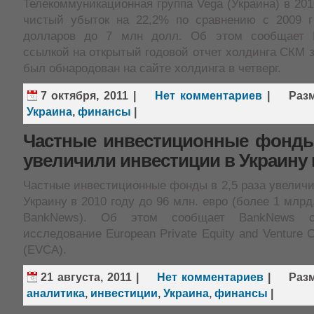
Телекоммуникационная группа Vega (Украина) в 201
чистый убыток на 22,2% по сравнению с 2009 
долларов до 7 млн долл. Об этом сообщает HI
ссылкой на открытый годовой отчет холдинга СКМ за
был обнародован на сайте холдинга в четверг.
7 октября, 2011
|
Нет комментариев
|
Раз
Украина
,
финансы
|
Частные инвестиционные фонды 
увеличили инвестиции в Украину в
Частные инвестиционные фонды в 2,5 раза увелич
Украину в 2010 году до 96 млн. евро (более 1 млрд
BankNews). Об этом сообщает BankNews 
исследование European Private Equity and Venture Ca
(EVCA).
21 августа, 2011
|
Нет комментариев
|
Раз
аналитика
,
инвестиции
,
Украина
,
финансы
|