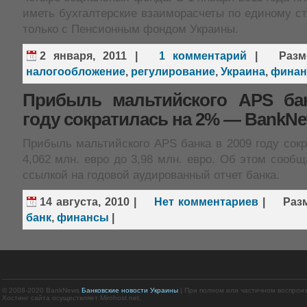
иметь бухгалтерские взаиморасчеты по единому с
только с Пенсионным фондом Украины.
2 января, 2011
|
1 комментарий
|
Раз
налогообложение
,
регулирование
,
Украина
,
фина
Прибыль мальтийского APS ба
году сократилась на 2% — BankN
Прибыль мальтийского APS банка в 2009 году сок
4,062 млн. евро до 3,98 млн. евро. Об этом сооб
ссылкой на годовой аудированный отчет банка.
14 августа, 2010
|
Нет комментариев
|
Раз
банк
,
финансы
|
© 2008-2020 BankNews
Банковские новости Украины
| При полном или частичном воспрои
Хостинг сайта осуществляет Mirohost.net.