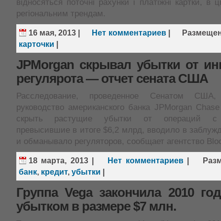
відносяться поточні рахунки і платіжні картки, в ц
регіональним трендам.
16 мая, 2013
|
Нет комментариев
|
Размеще
карточки
|
JPMorgan скрывал убытки от ин
регулярота — отчет сената США
Расследование, проведенное Сенатом США,
руководство американского банка JPMorgan Chase
скрыть растущие убытки от операций с 
превысившие в итоге $6,2 млрд, вводило в заблуж
и обманывало регуляторов, сообщает агентство Blo
18 марта, 2013
|
Нет комментариев
|
Раз
банк
,
кредит
,
убытки
|
Группа Vega закончила 2010 го
убытком в размере $7 млн.