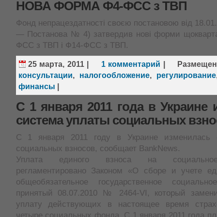
НОВА ФОРМА Ф4-ФСС з ТВП
Фонд непрацездатності своєю постановою від 18.01.
— Постанова № 4) затвердив нові форми щокварта
ФСС з ТВП і Ф14-ФСС з ТВП.
25 марта, 2011
|
1 комментарий
|
Размеще
консультации
,
налогообложение
,
регулирование
финансы
|
С 1 января 2011 года в Украине
система уплаты социальных взно
С 1 января 2011 году в Украине изменилась 
социальных взносов, сообщает BankNews.
Уплата единого взноса на социальное
регламентировано Законом «О сборе и учете ед
общеобязательное государственное социальное
принятый 08.07.2010 № 2464-VI, который замен
уплату действующих в настоящее время страх
четыре социальных фонда. С 1 января 2011 года п