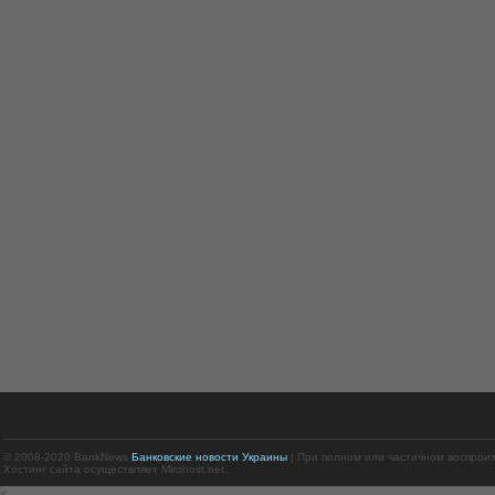
© 2008-2020 BankNews
Банковские новости Украины
| При полном или частичном воспрои
Хостинг сайта осуществляет Mirohost.net.
<