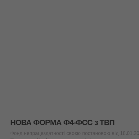
НОВА ФОРМА Ф4-ФСС з ТВП
Фонд непрацездатності своєю постановою від 18.01.20