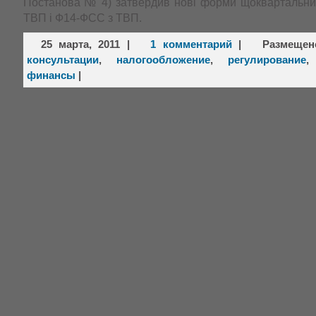
Постанова № 4) затвердив нові форми щоквартальних
ТВП і Ф14-ФСС з ТВП.
25 марта, 2011
|
1 комментарий
|
Размеще
консультации
,
налогообложение
,
регулирование
финансы
|