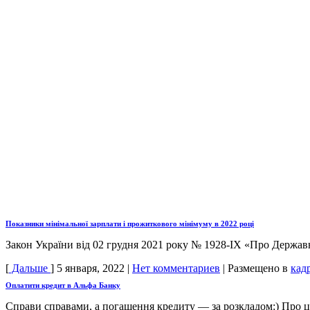
Показники мінімальної зарплати і прожиткового мінімуму в 2022 році
Закон України від 02 грудня 2021 року № 1928-IX «Про Державн
[
Дальше
]
5 января, 2022
|
Нет комментариев
|
Размещено в
кад
Оплатити кредит в Альфа Банку
Справи справами, а погашення кредиту — за розкладом:) Про це