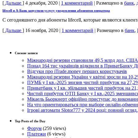
[
Дальше
]
4 декабря, 2020
|
1 комментарий
|
Размещено в
банк
,
lifecell и А-Банк запустили услугу уведомления абонентов оператора
С сегодняшнего дня абоненты lifecell, которые являются кли
[
Дальше
]
16 ноября, 2020
|
1 комментарий
|
Размещено в
банк
,
Свежие записи
Міжнародні резерви становили 49,5 млрд дол. США
Понад 164 тис українців відкрили в ПриватБанку 
Відгуки про iTrade.money перших користувачів
Міжнародні резерви України у квітні зросли на 10,2
ПУМБ у I кв.-2025 знизив чистий прибуток на 27,2%
Приватбанк у І кв. збільшив чистий прибуток на 21,
Чистий прибуток ОТП Банку у І кв.-2025 зменшивс
Мікаель Бьоркнерт офіційно приступає до виконанн
На что ориентироваться при выборе онлайн-обмен
Ігрові автомати Slotor777 у 2024 році: повний огляд
Top Posts of the Day
Форум
(259 views)
Платежи
(6 views)