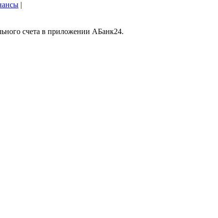
нансы
|
ильного счета в приложении АБанк24.