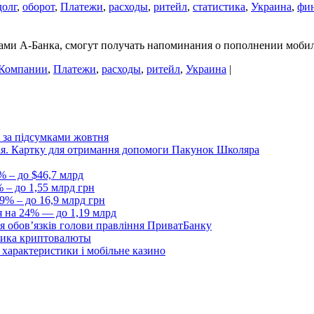
долг
,
оборот
,
Платежи
,
расходы
,
ритейл
,
статистика
,
Украина
,
фи
ентами А-Банка, смогут получать напоминания о пополнении моб
Компании
,
Платежи
,
расходы
,
ритейл
,
Украина
|
 за підсумками жовтня
Дія. Картку для отримання допомоги Пакунок Школяра
% – до $46,7 млрд
 – до 1,55 млрд грн
9% – до 16,9 млрд грн
я на 24% — до 1,19 млрд
я обовʼязків голови правління ПриватБанку
ника криптовалюты
, характеристики і мобільне казино