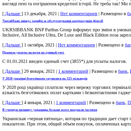
вигляді пені та погіршення кредитної історії. Не треба так! М
[
Дальше
]
13 декабря, 2021
|
Нет комментариев
|
Размещено в
б
Укрсиббанк знижує тарифи за обслуговування картрахунків фізосіб
UKRSIBBANK BNP Paribas Group інформує про зміни в умовах об
Inclusive, All Inclusive Ultra, De Luxe and Black Edition поза з
[
Дальше
]
1 октября, 2021
|
Нет комментариев
|
Размещено в
ба
Правила уплаты налогов на единый счет.
С 01.01.2021 введен единый счет (3855*) для уплаты налогов.
[
Дальше
]
29 января, 2021
|
1 комментарий
|
Размещено в
банк
,
У 2020 українці безготівково скупилися на 325 мільярдів
У 2020 році українці сплатили через мережу торгових термінал
кількість безготівкових оплат картками і безконтактними гадже
[
Дальше
]
4 января, 2021
|
1 комментарий
|
Размещено в
банк
,
П
В «черную пятницу» украинцы больше всего покупали частями
Украинская «черная пятница», которая по традиции дает старт
показатели. При этом, общий объем покупок, оплаченных карт