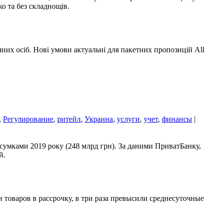
ко та без складнощів.
их осіб. Нові умови актуальні для пакетних пропозицій All
,
Регулирование
,
ритейл
,
Украина
,
услуги
,
учет
,
финансы
|
дсумками 2019 року (248 млрд грн). За даними ПриватБанку,
ій.
 товаров в рассрочку, в три раза превысили среднесуточные