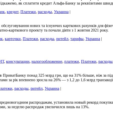
и підкажемо, як сплатити кредит Альфа-Банку за реквізитами швид
анк
,
кредит
,
Платежи
,
расходы
,
Украина
|
слуговування нових та існуючих карткових рахунків для фізичн
арплатно-карткового проекту та почали діяти з 1 жовтня 2021 року.
нк
,
карточки
,
Платежи
,
расходы
,
ритейл
,
тарифы
,
Украина
|
ИТ
,
консультации
,
налогообложение
,
платежи
,
Платежи
,
расходы
ів ПриватБанку понад 325 млрд грн, що на 31% більше, ніж за пі
тами за рік впевнено зросла на 26% — з 1,2 до 1,6 млрд транзакц
латежи
,
расходы
,
ритейл
,
Украина
|
 предновогодним распродажам, установила новый рекорд покупки
ами, за неделю распродаж увеличился лишь на 13%.