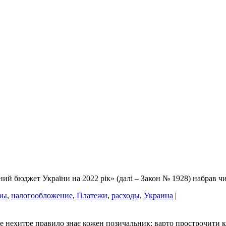
ий бюджет України на 2022 рік» (далі – Закон № 1928) набрав чи
ры
,
налогообложение
,
Платежи
,
расходы
,
Украина
|
 нехитре правило знає кожен позичальник: варто прострочити кіл