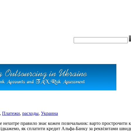
,
Платежи
,
расходы
,
Украина
 нехитре правило знає кожен позичальник: варто прострочити кіл
и підкажемо, як сплатити кредит Альфа-Банку за реквізитами швид