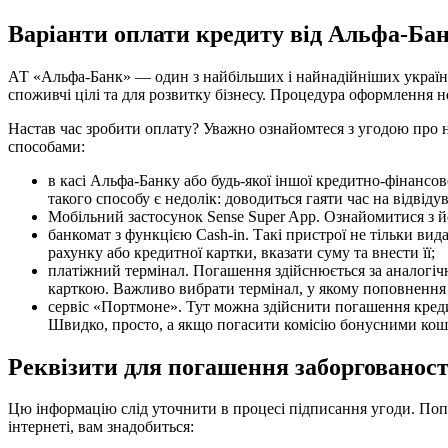
Варіанти оплати кредиту від Альфа-Ба
АТ «Альфа-Банк» — один з найбільших і найнадійніших українс
споживчі цілі та для розвитку бізнесу. Процедура оформлення н
Настав час зробити оплату? Уважно ознайомтеся з угодою про н
способами:
в касі Альфа-Банку або будь-якої іншої кредитно-фінансо
такого способу є недолік: доводиться гаяти час на відвідув
Мобільний застосунок Sense Super App. Ознайомитися з 
банкомат з функцією Cash-in. Такі пристрої не тільки в
рахунку або кредитної картки, вказати суму та внести її;
платіжний термінал. Погашення здійснюється за аналогіч
карткою. Важливо вибрати термінал, у якому поповнення 
сервіс «Портмоне». Тут можна здійснити погашення креди
Швидко, просто, а якщо погасити комісію бонусними кошт
Реквізити для погашення заборгованос
Цю інформацію слід уточнити в процесі підписання угоди. Попр
інтернеті, вам знадобиться: