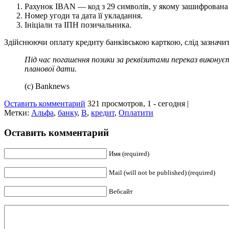
Рахунок IBAN — код з 29 символів, у якому зашифрована 
Номер угоди та дата її укладання.
Ініціали та ІПН позичальника.
Здійснюючи оплату кредиту банківською карткою, слід зазначити 
Під час погашення позики за реквізитами переказ викону
планової дати.
(c) Banknews
Оставить комментарий
321 просмотров, 1 - сегодня |
Метки:
Альфа
,
банку
,
В
,
кредит
,
Оплатити
Оставить комментарий
Имя (required)
Mail (will not be published) (required)
Вебсайт