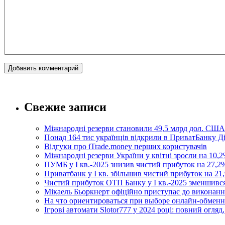
Свежие записи
Міжнародні резерви становили 49,5 млрд дол. США
Понад 164 тис українців відкрили в ПриватБанку 
Відгуки про iTrade.money перших користувачів
Міжнародні резерви України у квітні зросли на 10,2
ПУМБ у I кв.-2025 знизив чистий прибуток на 27,2%
Приватбанк у І кв. збільшив чистий прибуток на 21,
Чистий прибуток ОТП Банку у І кв.-2025 зменшивс
Мікаель Бьоркнерт офіційно приступає до виконанн
На что ориентироваться при выборе онлайн-обмен
Ігрові автомати Slotor777 у 2024 році: повний огляд