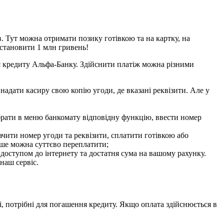
 Тут можна отримати позику готівкою та на картку, на
 становити 1 млн гривень!
я кредиту Альфа-Банку. Здійснити платіж можна різними
надати касиру свою копію угоди, де вказані реквізити. Але у
ибрати в меню банкомату відповідну функцію, ввести номер
чити номер угоди та реквізити, сплатити готівкою або
кше можна суттєво переплатити;
доступом до інтернету та достатня сума на вашому рахунку.
наш сервіс.
, потрібні для погашення кредиту. Якщо оплата здійснюється в