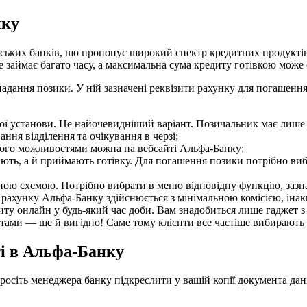
нку
ьких банків, що пропонує широкий спектр кредитних продуктів.
е займає багато часу, а максимальна сума кредиту готівкою може
адання позики. У ній зазначені реквізити рахунку для погашенн
вої установи. Це найочевидніший варіант. Позичальник має лише 
ання відділення та очікування в черзі;
його можливостями можна на вебсайті Альфа-Банку;
идають, а й приймають готівку. Для погашення позики потрібно в
ною схемою. Потрібно вибрати в меню відповідну функцію, зазна
рахунку Альфа-Банку здійснюється з мінімальною комісією, іна
ту онлайн у будь-який час доби. Вам знадобиться лише гаджет з 
ами — ще й вигідно! Саме тому клієнти все частіше вибирають 
ті в Альфа-Банку
осіть менеджера банку підкреслити у вашій копії документа дані