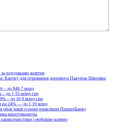
 за підсумками жовтня
Дія. Картку для отримання допомоги Пакунок Школяра
% – до $46,7 млрд
 – до 1,55 млрд грн
9% – до 16,9 млрд грн
я на 24% — до 1,19 млрд
я обовʼязків голови правління ПриватБанку
ника криптовалюты
, характеристики і мобільне казино