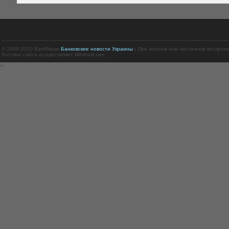
© 2008-2020 BankNews
Банковские новости Украины
| При полном или частичном воспрои
Хостинг сайта осуществляет Mirohost.net.
<