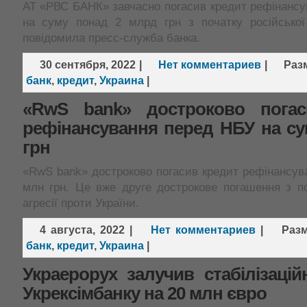
АТ «РВС БАНК» завчасно погасив кредит рефінанс
на суму понад 2 млрд грн з початку російської 
повідомила пресс-служба банка.
30 сентября, 2022
|
Нет комментариев
|
Раз
банк
,
кредит
,
Украина
|
«RwS bank» достроково погас
рефінансування перед НБУ на су
грн
«RwS bank» достроково погасив кредит рефінансув
млн грн. Це вже друге дострокове погашення з по
агресії проти України.
4 августа, 2022
|
Нет комментариев
|
Раз
банк
,
кредит
,
Украина
|
Украерорух залучив стабілізаці
Укрексімбанку на 20 млн євро