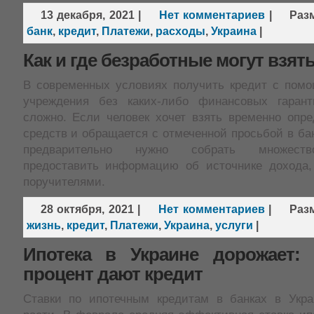
13 декабря, 2021
|
Нет комментариев
|
Раз
банк
,
кредит
,
Платежи
,
расходы
,
Украина
|
Как и где безработные могут взят
В современных условиях получить кредит с помо
учреждения без каких-либо финансовых гарант
сложно. Если человек хочет взять временно опр
средств и обращается с отмеченной просьбой в бан
предварительно нужно собрать множеств
предоставить информацию об источнике дохода,
поручителями.
28 октября, 2021
|
Нет комментариев
|
Раз
жизнь
,
кредит
,
Платежи
,
Украина
,
услуги
|
Ипотека в Украине дорожает:
процент дают кредит
Ставки по ипотечным кредитам в банках в Укр