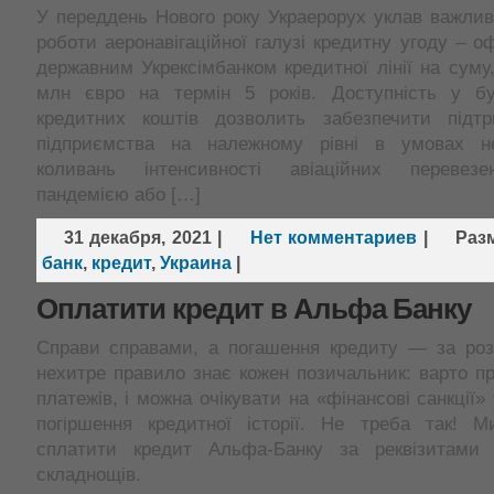
У переддень Нового року Украерорух уклав важлив
роботи аеронавігаційної галузі кредитну угоду – о
державним Укрексімбанком кредитної лінії на суму,
млн євро на термін 5 років. Доступність у б
кредитних коштів дозволить забезпечити підтри
підприємства на належному рівні в умовах не
коливань інтенсивності авіаційних перевезе
пандемією або […]
31 декабря, 2021
|
Нет комментариев
|
Раз
банк
,
кредит
,
Украина
|
Оплатити кредит в Альфа Банку
Справи справами, а погашення кредиту — за роз
нехитре правило знає кожен позичальник: варто пр
платежів, і можна очікувати на «фінансові санкції» 
погіршення кредитної історії. Не треба так! М
сплатити кредит Альфа-Банку за реквізитами
складнощів.