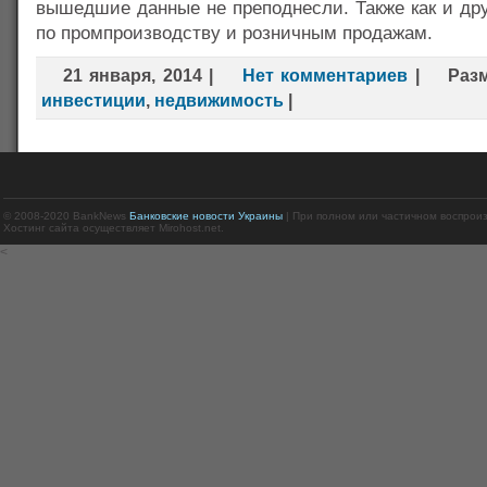
вышедшие данные не преподнесли. Также как и дру
по промпроизводству и розничным продажам.
21 января, 2014
|
Нет комментариев
|
Раз
инвестиции
,
недвижимость
|
© 2008-2020 BankNews
Банковские новости Украины
| При полном или частичном воспрои
Хостинг сайта осуществляет Mirohost.net.
<