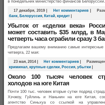
в понедельник министерство финансов Белоруссии
17 декабря, 2019
|
Нет комментариев
|
Раз
банк
,
Белоруссия
,
Китай
,
кредит
|
Убыток от «сделки века» Росс
может составить $35 млрд, в Ма
четверть часа ограбили сразу 3 ба
Предлагаем вашему вниманию самые интересные
четверга, 22 мая:
23 мая, 2014
|
Нет комментариев
|
Размеще
криминал
,
крупные сделки
,
Россия
,
убытки
|
Около 100 тысяч человек ст
холодов на юге Китая
Почти 100 тыс. человек вторые сутки подряд страд
Хэчжоу, Гуйлинь и Наньнин на юге Китая, со
агентство Синьхуа со ссылкой на управлен