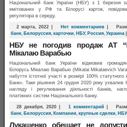
Національний банк України (НБУ) з 1 березня з
емітованих у РФ та Білорусі карток, повідом
регулятора в середу.
2 марта, 2022
|
Нет комментариев
|
Раз
банк
,
Белоруссия
,
карточки
,
НБУ
,
Россия
,
Украина
|
НБУ не погодив продаж АТ “
Мікалаю Варабью
Національний банк України відмовив громадян
Білорусь Мікалаю Варабью (Mikalai Mikalaevich Vara
набуття істотної участі в розмірі 100% статутного
Банк». Таке рішення 24 грудня 2020 року ухвалив К
нагляду і регулювання діяльності банків, нагл
платіжних систем Національного банку.
28 декабря, 2020
|
1 комментарий
|
Раз
банк
,
Белоруссия
,
Компании
,
крупные сделки
,
НБУ
Лукашенко обещает не допуст