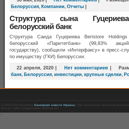
Белоруссия
,
Компании
,
Отчеты
|
Структура сына Гуцериев
белорусский банк
Структура Саида Гуцериева Beristore Holdings
белорусский «Паритетбанк» (99,83% акци
государству), сообщили «Интерфаксу» в пресс-сл
по имуществу (ГКИ) Белоруссии.
22 апреля, 2020
|
Нет комментариев
|
Раз
банк
,
Белоруссия
,
инвестиции
,
крупные сделки
,
Р
© 2008-2020 BankNews
Банковские новости Украины
| При полном или частичном воспрои
Хостинг сайта осуществляет Mirohost.net.
<