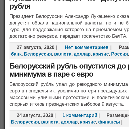
рубля
Президент Белоруссии Александр Лукашенко сказа
допустят обвала национальной валюты, но и не б
курс, для поддержания которого на приемлемом у
достаточно резервов, передает госагентство БелТА.
27 августа, 2020
|
Нет комментариев
|
Раз
банк
,
Белоруссия
,
валюта
,
доллар
,
кризис
,
Россия
Белорусский рубль опустился до
минимума в паре с евро
Белорусский рубль упал до рекордного минимума
евро в понедельник, увеличив потери предыдущих
массовыми уличными протестами и политическим
спорных итогов президентских выборов 9 августа.
24 августа, 2020
|
1 комментарий
|
Размеще
Белоруссия
,
валюта
,
доллар
,
кризис
,
финансы
|