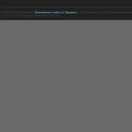
© 2008-2020 BankNews
Банковские новости Украины
| При полном или частичном воспрои
Хостинг сайта осуществляет Mirohost.net.
<