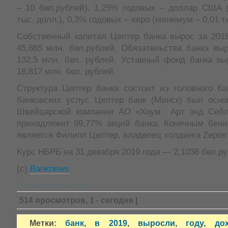
– 10 бел.рублей), 1,25% годовых – доллар США 
тыс. долл.), 0,3% годовых – евро (минимум – 0,01 ты
Собственный капитал Цептер банка вырос за 2019
45,865 млн. бел.рублей. Обязательства банка вы
132,5 млн. бел. рублей. Уставный фонд банка вы
18,817 млн. бел. рублей.
Структура Цептер банка состоит из головного ба
банковских услуг. Цептер банк (Минск) был осно
Швейцарской компании АО «Хоум Арт энд Сейл
принадлежит 99,77% акций банка. Конечным бен
является Филипп Цептер, владелец холдинга Zepter I
Курс НБРБ на 31 декабря 2019 года — 2,1036 бел.р
(с)
Banknews
»Главная страница«
514 просмотров, 1 - сегодня |
Метки:
банк
,
в 2019
,
выросли
,
году
,
до