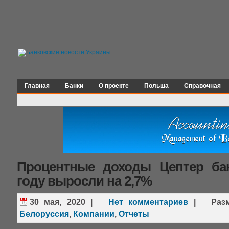
Главная
Банки
О проекте
Польша
Справочная
Процентные доходы Цептер ба
году выросли на 2,7%
30 мая, 2020
|
Нет комментариев
|
Раз
Белоруссия
,
Компании
,
Отчеты