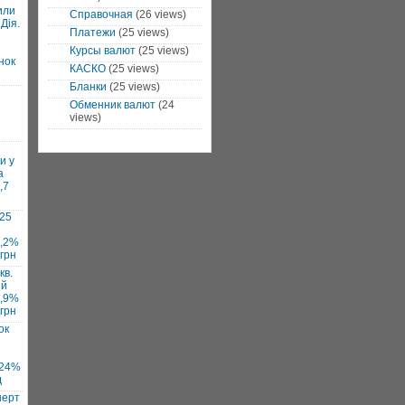
или
Справочная
(26 views)
Дія.
Платежи
(25 views)
Курсы валют
(25 views)
нок
КАСКО
(25 views)
Бланки
(25 views)
Обменник валют
(24
views)
и у
а
,7
025
7,2%
 грн
кв.
ий
1,9%
 грн
ок
 24%
д
нерт