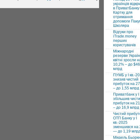
українців відкр
в ПриватБанку 
Картку для
отримання
допомоги Паку
Школяра
Відгуки про
iTrade.money
перших
користувачів
Міжнародні
резерви Україн
квітні зросли н
10,2% – до $46
млрд
ПУМБ у I кв.-2
знизив чистий
прибуток на 2
– до 1,55 млрд
Приватбанк у І 
збільшив чист
прибуток на 2
– до 16,9 млрд
Чистий прибут
ОТП Банку у І
кв.-2025
зменшився на
— до 1,19 млр
Мікаель Бьорк