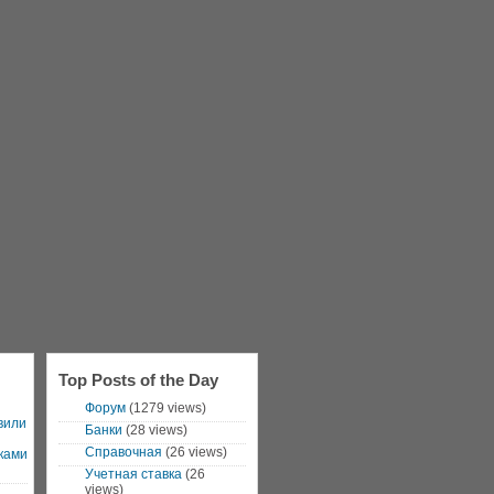
Top Posts of the Day
Форум
(1279 views)
вили
Банки
(28 views)
Справочная
(26 views)
ками
Учетная ставка
(26
views)