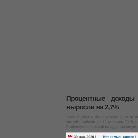
Процентные доходы
выросли на 2,7%
Чистый убыток белорусского Цептер ба
чистой прибыли за 12 месяцев 2018 го
Banknews со ссылкой на аудированную 
30 мая, 2020
|
Нет комментариев
|