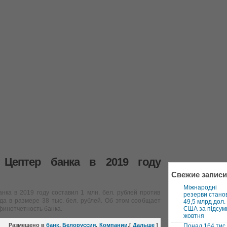
 Цептер банка в 2019 году
Свежие записи
Міжнародні
нка в 2019 году составил 1 млн. бел. рублей против
резерви стано
да в размере 38 тыс. бел. рублей. Об этом сообщает
49,5 млрд дол.
финотчетность банка.
США за підсум
жовтня
Размещено в
банк
,
Белоруссия
,
Компании
,
[
Дальше
]
Понад 164 тис