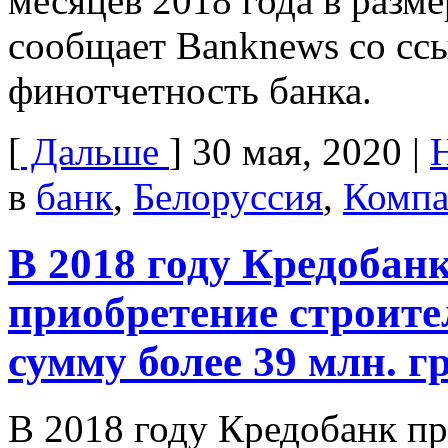
месяцев 2018 года в разме
сообщает Banknews со сс
финотчетность банка.
[
Дальше
]
30 мая, 2020
|
в
банк
,
Белоруссия
,
Комп
В 2018 году Кредобан
приобретение строите
сумму более 39 млн. гр
В 2018 году Кредобанк п