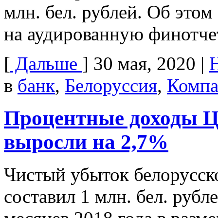
млн. бел. рублей. Об это
на аудированную финотче
[
Дальше
]
30 мая, 2020
|
в
банк
,
Белоруссия
,
Комп
Процентные доходы Це
выросли на 2,7%
Чистый убыток белорусско
составил 1 млн. бел. рубл