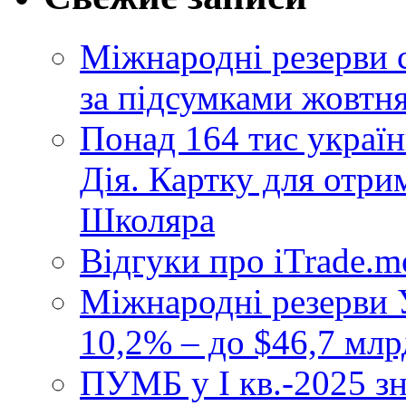
Міжнародні резерви 
за підсумками жовтн
Понад 164 тис україн
Дія. Картку для отр
Школяра
Відгуки про iTrade.
Міжнародні резерви У
10,2% – до $46,7 млр
ПУМБ у I кв.-2025 з