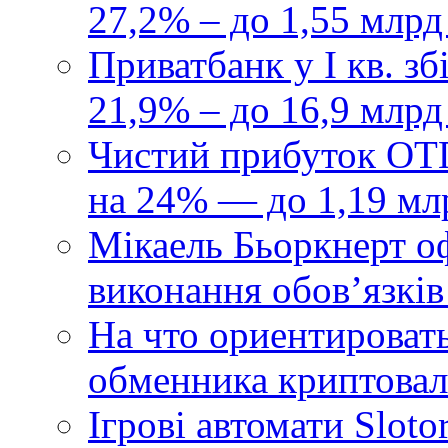
27,2% – до 1,55 млрд
Приватбанк у І кв. з
21,9% – до 16,9 млрд
Чистий прибуток ОТП
на 24% — до 1,19 мл
Мікаель Бьоркнерт о
виконання обовʼязків
На что ориентироват
обменника криптова
Ігрові автомати Sloto