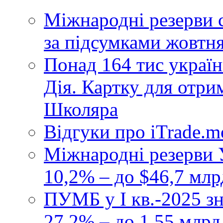
Міжнародні резерви 
за підсумками жовтн
Понад 164 тис україн
Дія. Картку для отр
Школяра
Відгуки про iTrade.
Міжнародні резерви У
10,2% – до $46,7 млр
ПУМБ у I кв.-2025 з
27,2% – до 1,55 млрд