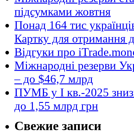
підсумками жовтня
Понад 164 тис українці
Картку для отримання 
Відгуки про iTrade.mon
Міжнародні резерви Укр
– до $46,7 млрд
ПУМБ у I кв.-2025 зниз
до 1,55 млрд грн
Свежие записи