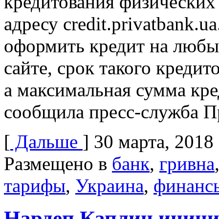
кредитования физических
адресу credit.privatbank.
оформить кредит на люб
сайте, срок такого кредит
а максимальная сумма кред
сообщила пресс-служба П
[
Дальше
]
30 марта, 2018
Размещено в
банк
,
гривна
тарифы
,
Украина
,
финанс
Нардеп Каплин иници