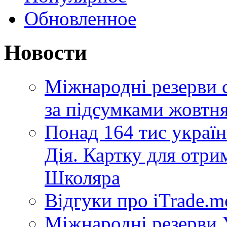
Обновленное
Новости
Міжнародні резерви 
за підсумками жовтн
Понад 164 тис україн
Дія. Картку для отр
Школяра
Відгуки про iTrade.
Міжнародні резерви У