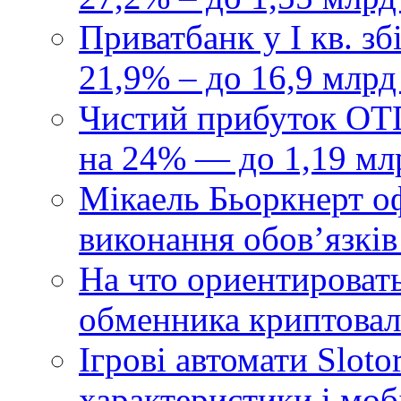
Приватбанк у І кв. з
21,9% – до 16,9 млрд
Чистий прибуток ОТП
на 24% — до 1,19 мл
Мікаель Бьоркнерт о
виконання обовʼязків
На что ориентироват
обменника криптова
Ігрові автомати Sloto
характеристики і моб