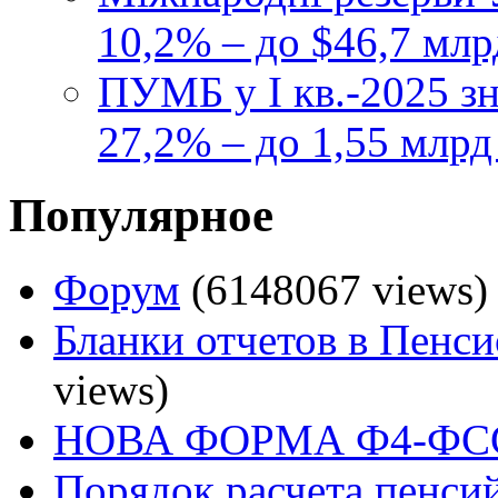
10,2% – до $46,7 млр
ПУМБ у I кв.-2025 з
27,2% – до 1,55 млрд
Популярное
Форум
(6148067 views)
Бланки отчетов в Пенс
views)
НОВА ФОРМА Ф4-ФСС
Порядок расчета пенси