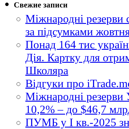
Свежие записи
Міжнародні резерви 
за підсумками жовтн
Понад 164 тис україн
Дія. Картку для отр
Школяра
Відгуки про iTrade.
Міжнародні резерви У
10,2% – до $46,7 млр
ПУМБ у I кв.-2025 з