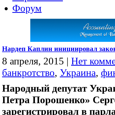
Форум
Нардеп Каплин инициировал закон
8 апреля, 2015
|
Нет комм
банкротство
,
Украина
,
фи
Народный депутат Укра
Петра Порошенко» Серге
зарегистрировал в парл