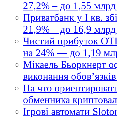
27,2% – до 1,55 млрд
Приватбанк у І кв. з
21,9% – до 16,9 млрд
Чистий прибуток ОТП
на 24% — до 1,19 мл
Мікаель Бьоркнерт о
виконання обовʼязків
На что ориентироват
обменника криптова
Ігрові автомати Sloto