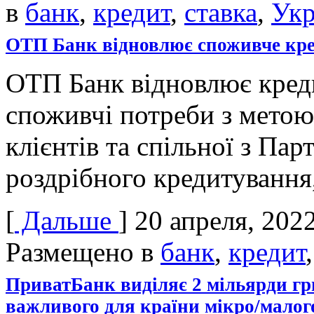
в
банк
,
кредит
,
ставка
,
Укр
ОТП Банк відновлює споживче кр
ОТП Банк відновлює креди
споживчі потреби з метою
клієнтів та спільної з Пар
роздрібного кредитування,
[
Дальше
]
20 апреля, 202
Размещено в
банк
,
кредит
ПриватБанк виділяє 2 мільярди г
важливого для країни мікро/малого