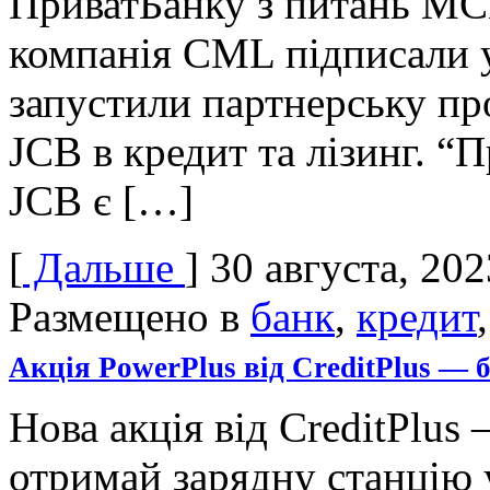
ПриватБанку з питань МСБ
компанія CML підписали у
запустили партнерську пр
JCB в кредит та лізинг. “
JCB є […]
[
Дальше
]
30 августа, 202
Размещено в
банк
,
кредит
Акція PowerPlus від CreditPlus — 
Нова акція від CreditPlus
отримай зарядну станцію