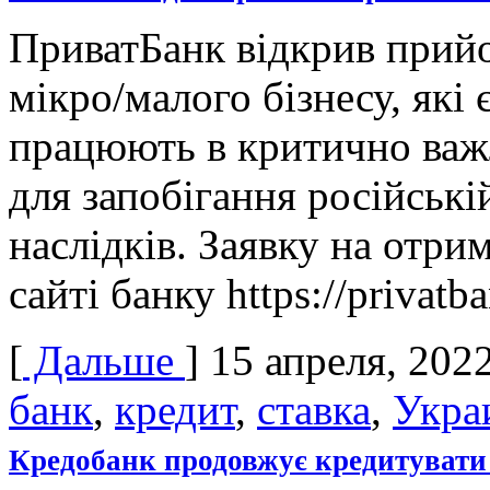
ПриватБанк відкрив прийо
мікро/малого бізнесу, які 
працюють в критично важ
для запобігання російській
наслідків. Заявку на отр
сайті банку https://privatb
[
Дальше
]
15 апреля, 202
банк
,
кредит
,
ставка
,
Укра
Кредобанк продовжує кредитувати 