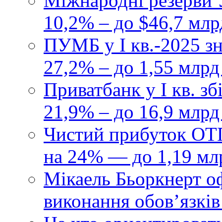
Міжнародні резерви У
10,2% – до $46,7 млр
ПУМБ у I кв.-2025 з
27,2% – до 1,55 млрд
Приватбанк у І кв. з
21,9% – до 16,9 млрд
Чистий прибуток ОТП
на 24% — до 1,19 мл
Мікаель Бьоркнерт о
виконання обовʼязків