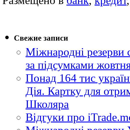
Размещено в
банк
,
кредит
Свежие записи
Міжнародні резерви 
за підсумками жовтн
Понад 164 тис україн
Дія. Картку для отр
Школяра
Відгуки про iTrade.