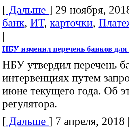
[
Дальше
]
29 ноября, 201
банк
,
ИТ
,
карточки
,
Плате
|
НБУ изменил перечень банков дл
НБУ утвердил перечень ба
интервенциях путем запро
июне текущего года. Об 
регулятора.
[
Дальше
]
7 апреля, 2018