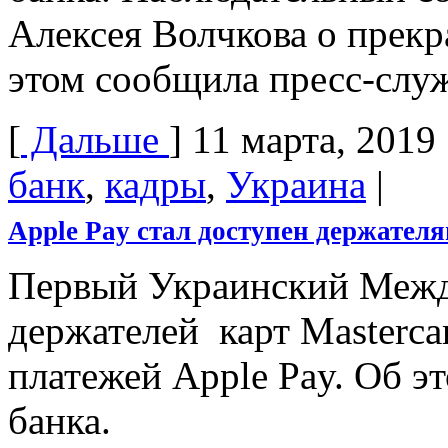
Алексея Волчкова о прек
этом сообщила пресс-слу
[
Дальше
]
11 марта, 2019
банк
,
кадры
,
Украина
|
Apple Pay стал доступен держате
Первый Украинский Межд
держателей карт Masterca
платежей Apple Pay. Об э
банка.