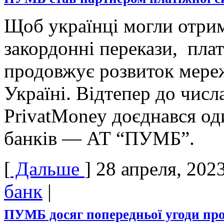
Щоб українці могли отри
закордонні перекази, пла
продовжує розвиток мережі
Україні. Відтепер до числ
PrivatMoney доєднався од
банків — АТ “ПУМБ”.
[
Дальше
]
28 апреля, 202
банк
|
ПУМБ досяг попередньої угоди про