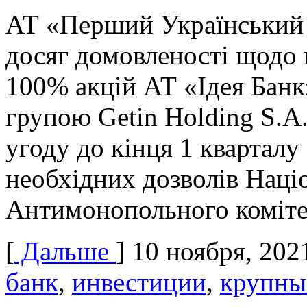
АТ «Перший Український
досяг домовленості щодо
100% акцій АТ «Ідея Банк
групою Getin Holding S.A
угоду до кінця 1 кварталу
необхідних дозволів Наці
Антимонопольного коміте
[
Дальше
]
10 ноября, 202
банк
,
инвестиции
,
крупны