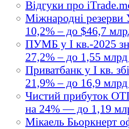
Відгуки про iTrade.
Міжнародні резерви У
10,2% – до $46,7 млр
ПУМБ у I кв.-2025 з
27,2% – до 1,55 млрд
Приватбанк у І кв. з
21,9% – до 16,9 млрд
Чистий прибуток ОТП
на 24% — до 1,19 мл
Мікаель Бьоркнерт о