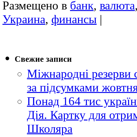
Размещено в
банк
,
валюта
Украина
,
финансы
|
Свежие записи
Міжнародні резерви 
за підсумками жовтн
Понад 164 тис україн
Дія. Картку для отр
Школяра