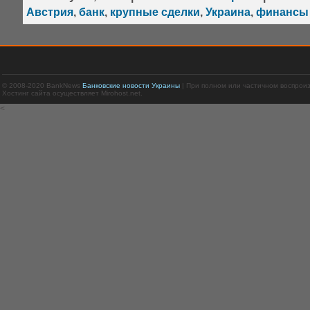
Австрия
,
банк
,
крупные сделки
,
Украина
,
финансы
© 2008-2020 BankNews
Банковские новости Украины
| При полном или частичном воспрои
Хостинг сайта осуществляет Mirohost.net.
<