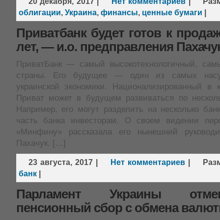
20 декабря, 2017
|
Нет комментариев
|
Раз
облигации
,
Украина
,
финансы
,
ценные бумаги
|
Приватбанк будет готов к продаж
лет, — и.о. предправления Пахачу
ПриватБанк — самый высокотехнологичный, сам
страны. Его будущее — один из самых насу
украинской экономики. Национализированный в к
Приват может в будущем развиваться по нескол
Например, его могут разделить на несколько бан
часть банка инвесторам. О своем видении пер
«Минфину» рассказала его нынешний руковод
Пахачук. […]
23 августа, 2017
|
Нет комментариев
|
Раз
банк
|
Парламент Украины отм
пенсионный сбор с обмена валю