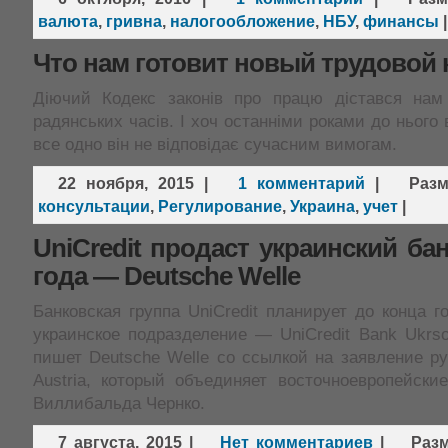
валюта
,
гривна
,
налогообложение
,
НБУ
,
финансы
|
Что нам готовит новый трудовой 
Діючий Кодекс законів про працю дістався на
радянських часів. І хоч останніми роками до нього
все одно він не відповідає сучасним вимогам.
22 ноября, 2015
|
1 комментарий
|
Раз
консультации
,
Регулирование
,
Украина
,
учет
|
UniCredit продаст украинский ба
года — Deutsche Welle
Банковская группа UniCredit планирует до конца г
украинское подразделение — UniCredit Bank Ukrs
пишет Deutsche Welle со ссылкой на заявление р
Austria, который объединяет восточноевропейски
Виллибальда Чернко.
7 августа, 2015
|
Нет комментариев
|
Раз