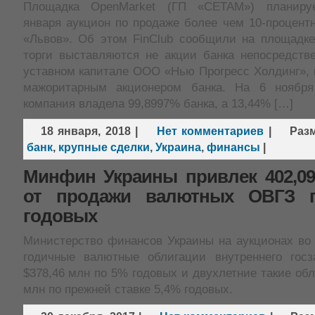
Площадка OpenMarket (ГП «СЕТАМ») планиру
января аукцион по продаже более чем 10-процент
«Львов». Об этом FinClub сообщили на площадке
торги выставляются не акции банка непосредстве
уставном капитале ООО «Нью Прогресс Холдинг», 
мажоритарным акционером банка. На 6 ноября
компания владела 99,8997% банка, а 13,44% […]
18 января, 2018
|
Нет комментариев
|
Раз
банк
,
крупные сделки
,
Украина
,
финансы
|
Минфин Украины привлек 402,09
от продажи валютных ОВГЗ п
годовых
Министерство финансов Украины на аукционах во 
годичные валютные облигации внутреннего гос
$378,46 млн по 5% годовых и двухлетние такие обл
млн по прежней ставке 5,4% годовых.