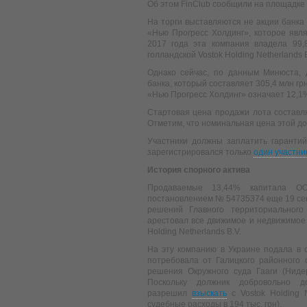
Об этом FinClub сообщили на площадке
На торги выставляются не акции банка
«Нью Прогресс Холдинг», которое явл
2017 года эта компания владела 99
голландской Vostok Holding Netherlands B
Однако сейчас, по данным Минюста, 
банка, который составляет 305,4 млн гр
«Нью Прогресс Холдинг» означает 12,1%
Стартовая цена продажи лота составля
Отметим, что номинальная цена этой дол
Участники должны заплатить гарантий
зарегистрировался только
один участни
История спорного актива
Продаваемые 13,44% капитала О
постановлением № 54735374 еще 19 сен
решений Главного территориального
арестовал все движимое и недвижимое
Holding Netherlands B.V.
На эту компанию в Украине подала в с
потребовала от Галицкого районного
решения Окружного суда Гааги (Ниде
Поскольку должник добровольно 
разрешил
взыскать
с Vostok Holding 
судебные расходы в 194 тыс. грн).