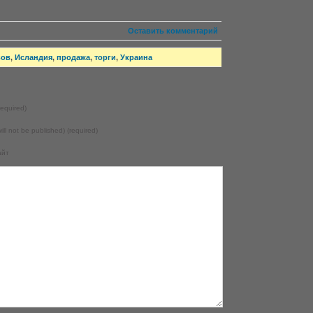
Оставить комментарий
вов
,
Исландия
,
продажа
,
торги
,
Украина
equired)
will not be published) (required)
айт