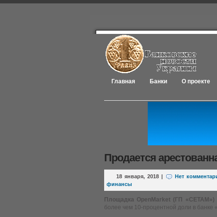
Главная
Банки
О проекте
Продается арестованна
18 января, 2018
|
Нет комментар
финансы
Площадка
OpenMarket (ГП «СЕТАМ»)
более чем 10-процентной доли в банке 