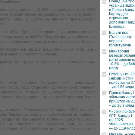
Понад 164 тис
 OpenMarket.
українців відкр
 непосредственно, а 13,44% в уставном капитале ООО
в ПриватБанку 
Картку для
яется мажоритарным акционером банка. На 6 ноября
отримання
,8997% банка, а 13,44% ее капитала принадлежали
допомоги Паку
.V.
Школяра
доля «Нью Прогресс Холдинг» в уставном капитале
Відгуки про
н, сократилась до 90,07%. Поэтому продаваемая доля в
iTrade.money
перших
 опосредованного участия в капитале банка «Львов».
користувачів
ет 19,264 млн грн, шаг аукциона – 1% от этой цены.
Міжнародні
и в банке составляет 37 млн грн.
резерви Україн
квітні зросли н
ный взнос в размере 963 тыс. грн. В конкурсе пока
10,2% – до $46
к
.
млрд
ПУМБ у I кв.-2
знизив чистий
ОО «Нью Прогресс Холдинг» были арестованы
прибуток на 2
– до 1,55 млрд
тября 2017 года. Отдел принудительного выполнения
 управления юстиции во Львовской области тогда
Приватбанк у І 
 имущество должника — голландской компании Vostok
збільшив чист
прибуток на 2
– до 16,9 млрд
уд компания Frontmost Ltd. 24 апреля 2017 года она
Чистий прибут
 суда Львова разрешить принудительное выполнение
ОТП Банку у І
рланды) по взысканию с компании 720,3 тыс. евро.
кв.-2025
долг не заплатил, то львовский суд 23 июня
зменшився на
— до 1,19 млр
Netherlands B.V. 20,93 млн грн (плюс 2% годовых и
Мікаель Бьорк