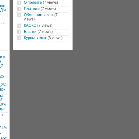
О проекте
(7 views)
или
Платежи
(7 views)
Дія.
Обменник валют
(7
views)
нок
КАСКО
(7 views)
Бланки
(7 views)
Курсы валют
(6 views)
и у
а
,7
025
7,2%
 грн
кв.
ий
1,9%
 грн
ок
 24%
д
нерт