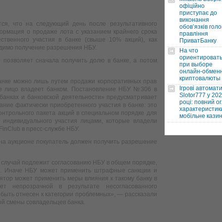
офіційно
приступає до
виконання
ся, что на следующий день после результативного
обовʼязків голо
ормация о продаже лота с указанием крайнего срока
правління
ственного участия в банке (свыше 10% акций), как
ПриватБанку
одимо получение разрешения НБУ.
На что
ориентироват
 позволяет сначала получить долю в банке, а потом
при выборе
онлайн-обмен
криптовалюты
анке можно лишь путем продажи корпоративных прав
Ігрові автомат
ые лицо владеет банком. Постановление НБУ №306 в
Slotor777 у 20
 банках и банковской деятельности» предусматривает
році: повний ог
вание фактически приобретенного участия в банке: это
характеристики
онтрольного пакета акций в специальном порядке для
мобільне кази
 индивидуального участия лицами, которые владели
inClub в пресс-службе НБУ.
 на аукционе покупатель должен получить разрешение
) случай подлежит согласованию НБУ в общем порядке,
ия. Иначе НБУ может применить штрафные санкции и
лятор может применить меры влияния к такому банку в
ет непрозрачной в результате несогласованного
 быть отнесен к категории проблемных», — рассказали
ой смены совладельцев банка.