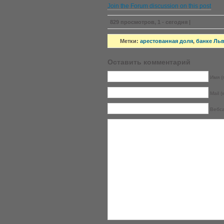
Join the Forum discussion on this post
829 просмотров, 1 - сегодня |
Метки:
арестованная доля
,
банке Ль
Оставить комментарий
Имя (r
Mail (
Вебс