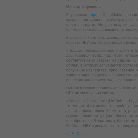
Мина для аукциона
В условиях
торгов
OpenMarket говорит
завершения аукциона публикуется инф
оплаты покупки. Но для покупки суще
прямого, так и опосредованного, необх
В отдельных случаях законодательство
просить НБУ согласовать владение ею.
«Продать опосредованное участие в б
других юридических лиц, через котор
соответствии со статьей 34 закона «О
случаи, в которых допускается согласо
получение наследства, приобретение к
акционерных обществ и приобретение
ранее банком совместно», — сообщили F
Однако в случае продажи доли в банке
НБУ до заключения сделки.
«Описанный в запросе (FinClub. — Ред.
то есть до фактического приобретен
лишить права голоса. Кроме того, регу
случае, если структура банка стан
приобретения. В частности, банк может
FinClub в НБУ о рисках неконтролируем
(c)
FinClub