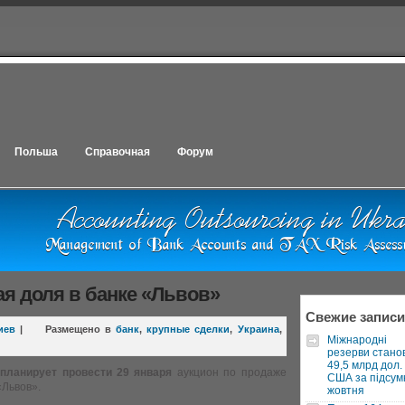
Польша
Справочная
Форум
я доля в банке «Львов»
Свежие записи
иев
|
Размещено в
банк
,
крупные сделки
,
Украина
,
Міжнародні
резерви стано
49,5 млрд дол.
 планирует провести
29 января
аукцион по продаже
США за підсум
«Львов».
жовтня