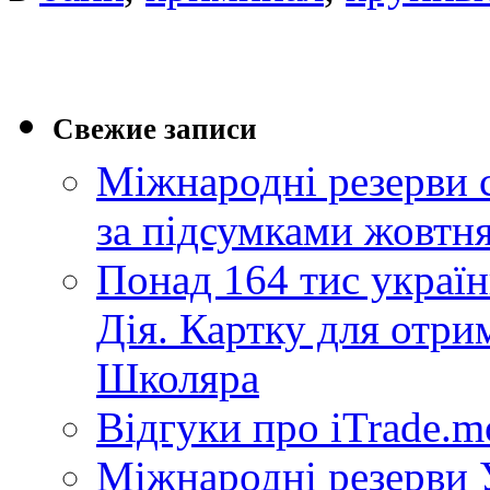
Свежие записи
Міжнародні резерви 
за підсумками жовтн
Понад 164 тис україн
Дія. Картку для отр
Школяра
Відгуки про iTrade.
Міжнародні резерви У