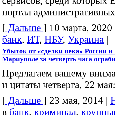
сервисов, среди которых
портал административных
[
Дальше
]
10 марта, 2020
банк
,
ИТ
,
НБУ
,
Украина
|
Убыток от «сделки века» России и 
Мариуполе за четверть часа ограби
Предлагаем вашему вним
и цитаты четверга, 22 мая
[
Дальше
]
23 мая, 2014
|
в
банк
,
криминал
,
крупны