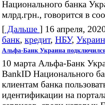
Национального банка Укр
млрд.грн., говорится в со
[
Дальше
]
16 апреля, 202
банк
,
кредит
,
НБУ
,
Украин
Альфа-Банк Украина подключился
10 марта Альфа-Банк Укр
BankID Национального ба
клиентам банка пользова
идентификации на портала