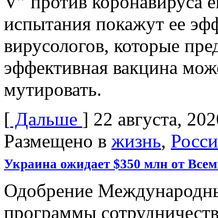
V” против коронавируса е
испытания покажут ее эф
вирусологов, которые пре
эффективная вакцина може
мутировать.
[
Дальше
]
22 августа, 202
Размещено в
жизнь
,
Росси
Украина ожидает $350 млн от Все
Одобрение Международн
программы сотрудничеств