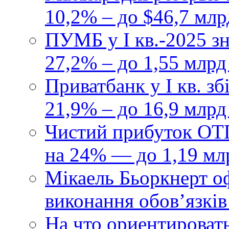
10,2% – до $46,7 млр
ПУМБ у I кв.-2025 з
27,2% – до 1,55 млрд
Приватбанк у І кв. з
21,9% – до 16,9 млрд
Чистий прибуток ОТП
на 24% — до 1,19 мл
Мікаель Бьоркнерт о
виконання обовʼязків
На что ориентироват