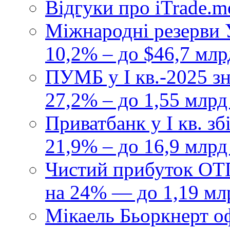
Відгуки про iTrade.
Міжнародні резерви У
10,2% – до $46,7 млр
ПУМБ у I кв.-2025 з
27,2% – до 1,55 млрд
Приватбанк у І кв. з
21,9% – до 16,9 млрд
Чистий прибуток ОТП
на 24% — до 1,19 мл
Мікаель Бьоркнерт о