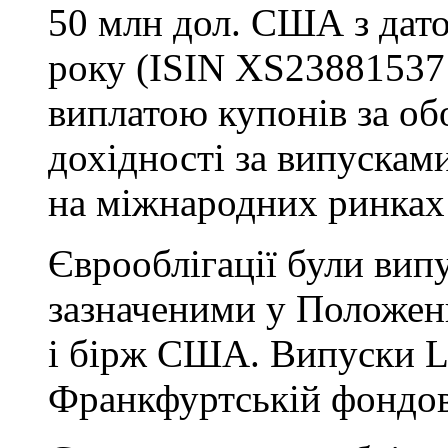
50 млн дол. США з дат
року (ISIN XS23881537
виплатою купонів за об
дохідності за випускам
на міжнародних ринках 
Єврооблігації були вип
зазначеними у Положенн
і бірж США. Випуски L
Франкфуртській фондов