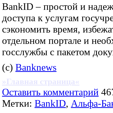
BankID – простой и наде
доступа к услугам госучр
сэкономить время, избежа
отдельном портале и нео
госслужбы с пакетом доку
(с)
Banknews
»Главная страница«
Оставить комментарий
46
Метки:
BankID
,
Альфа-Ба