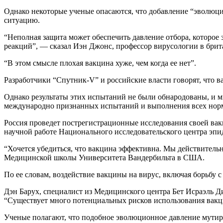
Однако некоторые ученые опасаются, что добавление “эволюци
ситуацию.
“Неполная защита может обеспечить давление отбора, которое 
реакций”, — сказал Иэн Джонс, профессор вирусологии в брит
“В этом смысле плохая вакцина хуже, чем когда ее нет”.
Разработчики “Спутник-V” и российские власти говорят, что в
Однако результаты этих испытаний не были обнародованы, и м
международно признанных испытаний и выполнения всех нор
Россия проведет пострегистрационные исследования своей вак
научной работе Национального исследовательского центра эп
“Хочется убедиться, что вакцина эффективна. Мы действительн
Медицинской школы Университета Вандербильта в США.
По ее словам, воздействие вакцины на вирус, включая борьбу 
Дэн Барух, специалист из Медицинского центра Бет Исраэль Ди
“Существует много потенциальных рисков использования вакцины
Ученые полагают, что подобное эволюционное давление мутиро