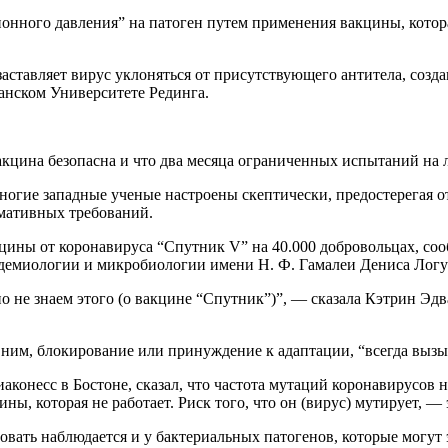
онного давления” на патоген путем применения вакцины, котор
заставляет вирус уклоняться от присутствующего антитела, созд
анском Университете Рединга.
акцина безопасна и что два месяца ограниченных испытаний на 
ногие западные ученые настроены скептически, предостерегая 
мативных требований.
цины от коронавируса “Спутник V” на 40.000 добровольцах, соо
идемиологии и микробиологии имени Н. Ф. Гамалеи Дениса Логу
о не знаем этого (о вакцине “Спутник”)”, — сказала Кэтрин Эдв
с ним, блокирование или принуждение к адаптации, “всегда вызы
аконесс в Бостоне, сказал, что частота мутаций коронавирусов 
, которая не работает. Риск того, что он (вирус) мутирует, — 
вать наблюдается и у бактериальных патогенов, которые могут