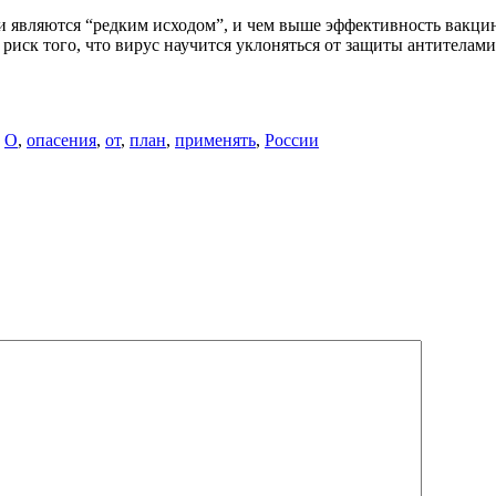
 являются “редким исходом”, и чем выше эффективность вакцин
риск того, что вирус научится уклоняться от защиты антителами
,
О
,
опасения
,
от
,
план
,
применять
,
России