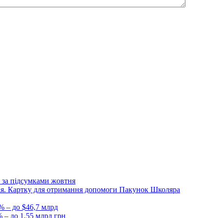
 за підсумками жовтня
Дія. Картку для отримання допомоги Пакунок Школяра
% – до $46,7 млрд
 – до 1,55 млрд грн