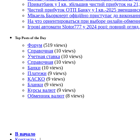
Приватбанк у І кв. збільшив чистий прибуток на 21,
Чистий прибуток ОТП Банку у І кв.-2025 зменшивс
Мікаель Бьоркнерт офіційно приступає до виконанн
На что ориентироваться при выборе онлайн-обмен
Ігрові автомати Slotor777 у 2024 році: повний огляд
Top Posts of the Day
Форум
(519 views)
Справочная
(10 views)
Учетная ставка
(10 views)
Справочная
(10 views)
Банки
(10 views)
Платежи
(9 views)
КАСКО
(9 views)
Бланки
(9 views)
Курсы валют
(9 views)
Обменник валют
(8 views)
В начало
Контакты
|