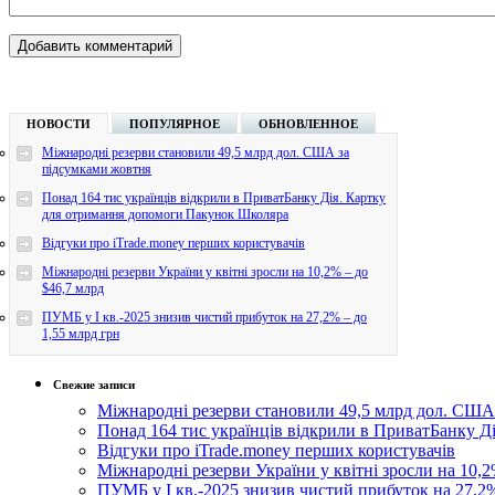
НОВОСТИ
ПОПУЛЯРНОЕ
ОБНОВЛЕННОЕ
Міжнародні резерви становили 49,5 млрд дол. США за
підсумками жовтня
Понад 164 тис українців відкрили в ПриватБанку Дія. Картку
для отримання допомоги Пакунок Школяра
Відгуки про iTrade.money перших користувачів
Міжнародні резерви України у квітні зросли на 10,2% – до
$46,7 млрд
ПУМБ у I кв.-2025 знизив чистий прибуток на 27,2% – до
1,55 млрд грн
Свежие записи
Міжнародні резерви становили 49,5 млрд дол. США
Понад 164 тис українців відкрили в ПриватБанку 
Відгуки про iTrade.money перших користувачів
Міжнародні резерви України у квітні зросли на 10,2
ПУМБ у I кв.-2025 знизив чистий прибуток на 27,2%