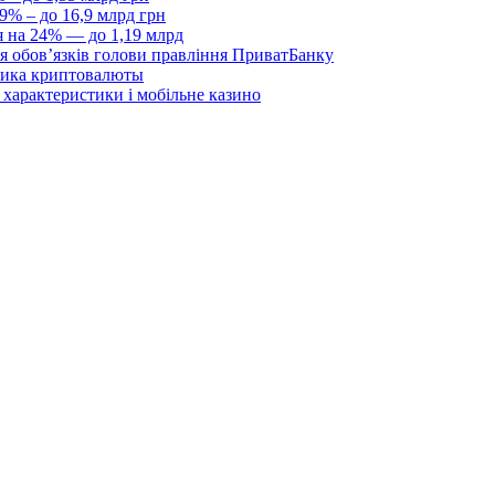
9% – до 16,9 млрд грн
я на 24% — до 1,19 млрд
я обовʼязків голови правління ПриватБанку
ника криптовалюты
, характеристики і мобільне казино