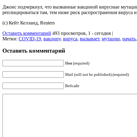
Джонс подчеркнул, что вызванные вакциной вирусные мутации
реплицироваться там, тем ниже риск распространения вируса и 
(c) Кейт Келланд, Reuters
Оставить комментарий
493 просмотров, 1 - сегодня |
Метки:
COVID-19
,
вакцину
,
вируса
,
вызывает
,
мутации
,
начать
Оставить комментарий
Имя (required)
Mail (will not be published) (required)
Вебсайт