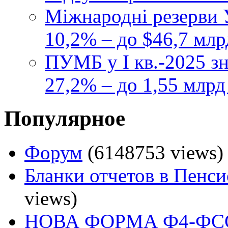
Міжнародні резерви У
10,2% – до $46,7 млр
ПУМБ у I кв.-2025 з
27,2% – до 1,55 млрд
Популярное
Форум
(6148753 views)
Бланки отчетов в Пенс
views)
НОВА ФОРМА Ф4-ФСС