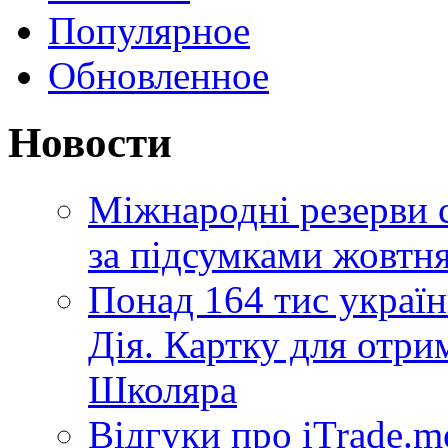
Популярное
Обновленное
Новости
Міжнародні резерви 
за підсумками жовтн
Понад 164 тис україн
Дія. Картку для отр
Школяра
Відгуки про iTrade.