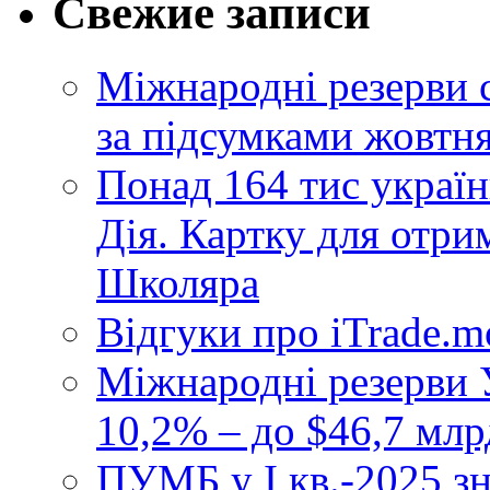
Свежие записи
Міжнародні резерви 
за підсумками жовтн
Понад 164 тис україн
Дія. Картку для отр
Школяра
Відгуки про iTrade.
Міжнародні резерви У
10,2% – до $46,7 млр
ПУМБ у I кв.-2025 з