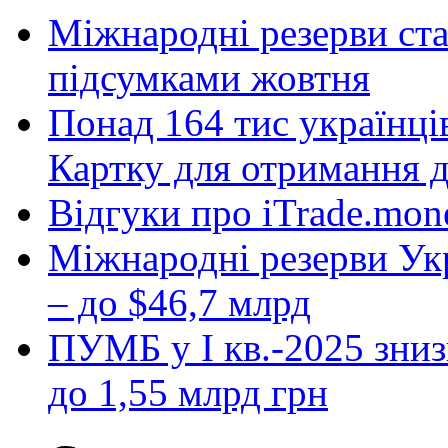
Міжнародні резерви ст
підсумками жовтня
Понад 164 тис українці
Картку для отримання 
Відгуки про iTrade.mon
Міжнародні резерви Укр
– до $46,7 млрд
ПУМБ у I кв.-2025 зниз
до 1,55 млрд грн