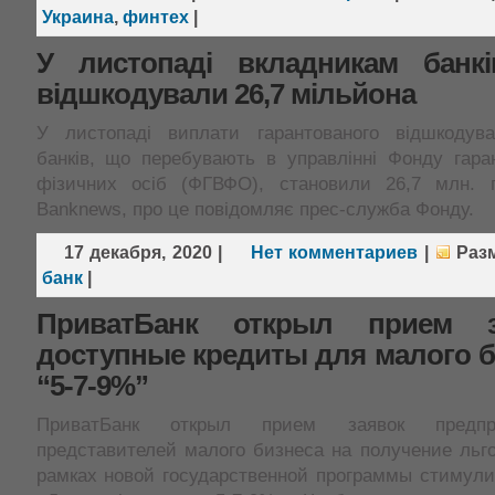
Украина
,
финтех
|
У листопаді вкладникам банків
відшкодували 26,7 мільйона
У листопаді виплати гарантованого відшкодув
банків, що перебувають в управлінні Фонду гара
фізичних осіб (ФГВФО), становили 26,7 млн. 
Banknews, про це повідомляє прес-служба Фонду.
17 декабря, 2020
|
Нет комментариев
|
Раз
банк
|
ПриватБанк открыл прием 
доступные кредиты для малого б
“5-7-9%”
ПриватБанк открыл прием заявок предпр
представителей малого бизнеса на получение льг
рамках новой государственной программы стимули