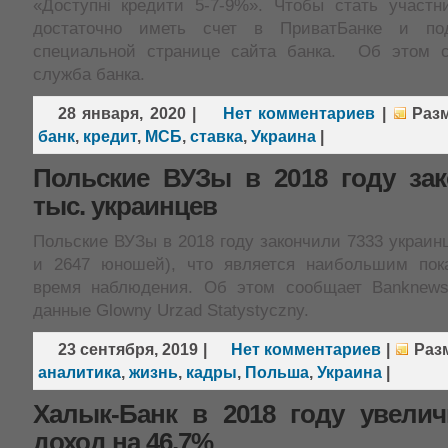
«Доступні кредити 5-7-9%». Чтобы стать участн
достаточно иметь счет в ПриватБанке и по
специальной странице сайта банка. Об этом с
служба банка.
28 января, 2020
|
Нет комментариев
|
Раз
банк
,
кредит
,
МСБ
,
ставка
,
Украина
|
Польские ВУЗы в 2018 году зак
тыс. украинцев
Польские ВУЗы в 2018 году закончили 7333 украин
и 2647 юношей), что является наибольшим пок
время наблюдения. Об этом сообщает Banknews
данные Glowny Urzad Statystyczny.
23 сентября, 2019
|
Нет комментариев
|
Раз
аналитика
,
жизнь
,
кадры
,
Польша
,
Украина
|
Халык-Банк в 2018 году увели
доход на 46,7%