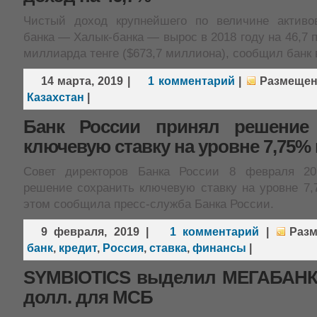
Чистый доход крупнейшего по величине активов
банка — Халык-банка — вырос в 2018 году на 46,7 п
миллиарда тенге ($673,7 миллиона), сообщил банк 
14 марта, 2019
|
1 комментарий
|
Размеще
Казахстан
|
Банк России принял решение 
ключевую ставку на уровне 7,75%
Совет директоров Банка России 8 февраля 20
решение сохранить ключевую ставку на уровне 7,
этом сообщила пресс-служба Банка России.
9 февраля, 2019
|
1 комментарий
|
Раз
банк
,
кредит
,
Россия
,
ставка
,
финансы
|
SYMBIOTICS выделил МЕГАБАНКУ
долл. для МСБ