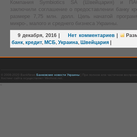
Компания Symbiotics SA (Швейцария) и П
заключили соглашение о предоставлении банку кр
размере 7,75 млн. долл. Цель начатой програ
микро-, малого и среднего бизнеса Украины.
9 декабря, 2016
|
Нет комментариев
|
Раз
банк
,
кредит
,
МСБ
,
Украина
,
Швейцария
|
© 2008-2020 BankNews
Банковские новости Украины
| При полном или частичном воспрои
Хостинг сайта осуществляет Mirohost.net.
<