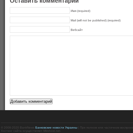
Оставить комментарий
Имя (required)
Mail (will not be published) (required)
Вебсайт
© 2008-2020 BankNews
Банковские новости Украины
| При полном или частичном воспрои
Хостинг сайта осуществляет Mirohost.net.