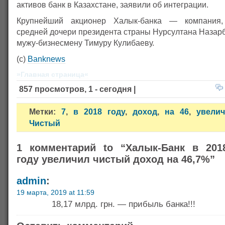
активов банк в Казахстане, заявили об интеграции.
Крупнейший акционер Халык-банка — компания,
средней дочери президента страны Нурсултана Назар
мужу-бизнесмену Тимуру Кулибаеву.
(с)
Banknews
»Главная страница«
857 просмотров, 1 - сегодня |
Метки:
7
,
в 2018 году
,
доход
,
на 46
,
увели
Чистый
1 комментарий to “Халык-Банк в 201
году увеличил чистый доход на 46,7%”
admin
:
19 марта, 2019 at 11:59
18,17 млрд. грн. — прибыль банка!!!