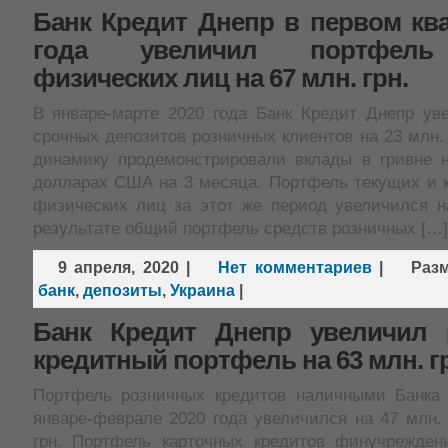
Банк Кредит Днепр в первом ква
года увеличил портфель
физических лиц на 67 млн. грн.
В январе-марте 2020 года Банк Кредит Днепр ув
срочных депозитов розничных клиентов на 23 млн.
динамику продемонстрировали вклады в гривне 
долларах США на 3 месяца. Портфель текущих и к
физических лиц за этот же период увеличился на
результате общий портфель средств розничных […]
9 апреля, 2020
|
Нет комментариев
|
Раз
банк
,
депозиты
,
Украина
|
Банк Кредит Днепр увеличил 
кредитный портфель на 63 млн. г
Портфель розничных кредитов наличными Банка
январе-феврале 2020 года увеличился на 47 млн. 
грн. Портфель карточных кредитов финучрежден