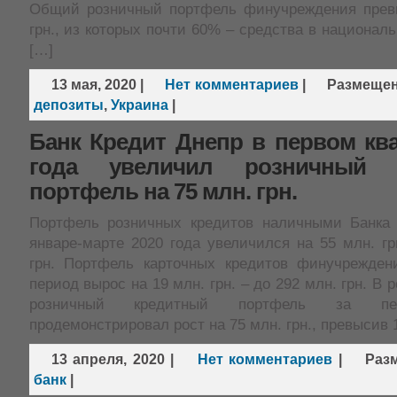
Общий розничный портфель финучреждения прев
грн., из которых почти 60% – средства в национал
[…]
13 мая, 2020
|
Нет комментариев
|
Размеще
депозиты
,
Украина
|
Банк Кредит Днепр в первом ква
года увеличил розничный 
портфель на 75 млн. грн.
Портфель розничных кредитов наличными Банка
январе-марте 2020 года увеличился на 55 млн. гр
грн. Портфель карточных кредитов финучрежден
период вырос на 19 млн. грн. – до 292 млн. грн. В
розничный кредитный портфель за пе
продемонстрировал рост на 75 млн. грн., превысив 
13 апреля, 2020
|
Нет комментариев
|
Раз
банк
|