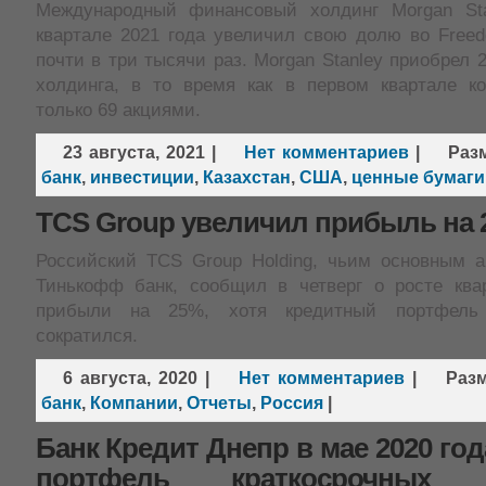
Международный финансовый холдинг Morgan Sta
квартале 2021 года увеличил свою долю во Freed
почти в три тысячи раз. Morgan Stanley приобрел 2
холдинга, в то время как в первом квартале к
только 69 акциями.
23 августа, 2021
|
Нет комментариев
|
Раз
банк
,
инвестиции
,
Казахстан
,
США
,
ценные бумаги
TCS Group увеличил прибыль на 
Российский TCS Group Holding, чьим основным а
Тинькофф банк, сообщил в четверг о росте ква
прибыли на 25%, хотя кредитный портфель 
сократился.
6 августа, 2020
|
Нет комментариев
|
Раз
банк
,
Компании
,
Отчеты
,
Россия
|
Банк Кредит Днепр в мае 2020 го
портфель краткосрочных д