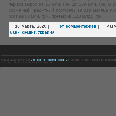
период вырос на 16 млн. грн. до 289 млн. грн. В 
розничный кредитный портфель за два месяца пр
рост на 63 млн. грн., превысив 1,13 млрд. грн.
10 марта, 2020
|
Нет комментариев
|
Раз
банк
,
кредит
,
Украина
|
© 2008-2020 BankNews
Банковские новости Украины
| При полном или частичном воспрои
Хостинг сайта осуществляет Mirohost.net.
<