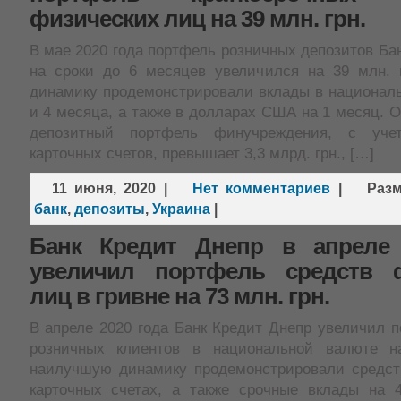
физических лиц на 39 млн. грн.
В мае 2020 года портфель розничных депозитов Ба
на сроки до 6 месяцев увеличился на 39 млн. 
динамику продемонстрировали вклады в националь
и 4 месяца, а также в долларах США на 1 месяц.
депозитный портфель финучреждения, с уче
карточных счетов, превышает 3,3 млрд. грн., […]
11 июня, 2020
|
Нет комментариев
|
Раз
банк
,
депозиты
,
Украина
|
Банк Кредит Днепр в апреле 
увеличил портфель средств ф
лиц в гривне на 73 млн. грн.
В апреле 2020 года Банк Кредит Днепр увеличил 
розничных клиентов в национальной валюте на
наилучшую динамику продемонстрировали средст
карточных счетах, а также срочные вклады на 