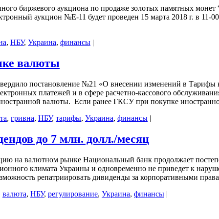
ного биржевого аукциона по продаже золотых памятных монет “
ктронный аукцион №Е-11 будет проведен 15 марта 2018 г. в 11
на
,
НБУ
,
Украина
,
финансы
|
пке валюты
твердило постановление №21 «О внесении изменений в Тарифы н
ектронных платежей и в сфере расчетно-кассового обслуживани
иностранной валюты. Если ранее ГКСУ при покупке иностранн
та
,
гривна
,
НБУ
,
тарифы
,
Украина
,
финансы
|
ндов до 7 млн. долл./месяц
ацию на валютном рынке Национальный банк продолжает постеп
ционного климата Украины и одновременно не приведет к наруш
можность репатриировать дивиденды за корпоративными правам
,
валюта
,
НБУ
,
регулирование
,
Украина
,
финансы
|