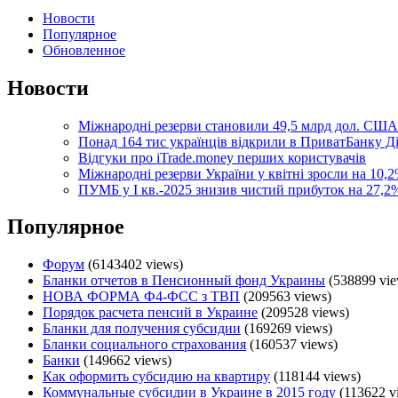
Новости
Популярное
Обновленное
Новости
Міжнародні резерви становили 49,5 млрд дол. США
Понад 164 тис українців відкрили в ПриватБанку 
Відгуки про iTrade.money перших користувачів
Міжнародні резерви України у квітні зросли на 10,2
ПУМБ у I кв.-2025 знизив чистий прибуток на 27,2%
Популярное
Форум
(6143402 views)
Бланки отчетов в Пенсионный фонд Украины
(538899 vie
НОВА ФОРМА Ф4-ФСС з ТВП
(209563 views)
Порядок расчета пенсий в Украине
(209528 views)
Бланки для получения субсидии
(169269 views)
Бланки социального страхования
(160537 views)
Банки
(149662 views)
Как оформить субсидию на квартиру
(118144 views)
Коммунальные субсидии в Украине в 2015 году
(113622 v