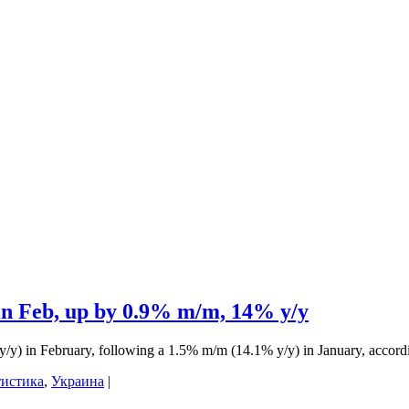
in Feb, up by 0.9% m/m, 14% y/y
) in February, following a 1.5% m/m (14.1% y/y) in January, according
тистика
,
Украина
|