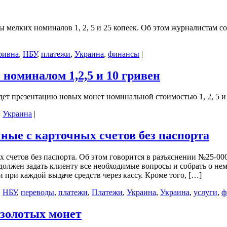
 мелких номиналов 1, 2, 5 и 25 копеек. Об этом журналистам 
ривна
,
НБУ
,
платежи
,
Украина
,
финансы
|
номиналом 1,2,5 и 10 гривен
дет презентацию новых монет номинальной стоимостью 1, 2, 5 и
,
Украина
|
ные с карточных счетов без паспорта
 счетов без паспорта. Об этом говорится в разъяснении №25-000
должен задать клиенту все необходимые вопросы и собрать о нем
при каждой выдаче средств через кассу. Кроме того, […]
,
НБУ
,
переводы
,
платежи
,
Платежи
,
Украина
,
Украина
,
услуги
,
ф
 золотых монет