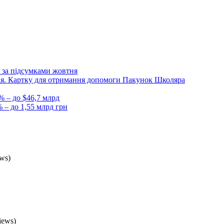
 за підсумками жовтня
Дія. Картку для отримання допомоги Пакунок Школяра
% – до $46,7 млрд
 – до 1,55 млрд грн
ws)
iews)