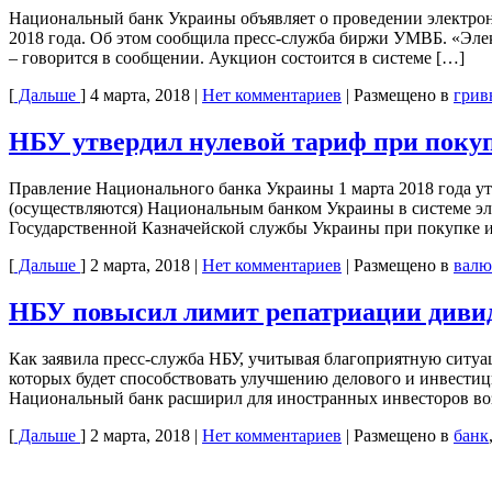
Национальный банк Украины объявляет о проведении электрон
2018 года. Об этом сообщила пресс-служба биржи УМВБ. «Эле
– говорится в сообщении. Аукцион состоится в системе […]
[
Дальше
]
4 марта, 2018
|
Нет комментариев
|
Размещено в
грив
НБУ утвердил нулевой тариф при поку
Правление Национального банка Украины 1 марта 2018 года у
(осуществляются) Национальным банком Украины в системе эл
Государственной Казначейской службы Украины при покупке 
[
Дальше
]
2 марта, 2018
|
Нет комментариев
|
Размещено в
валю
НБУ повысил лимит репатриации дивиде
Как заявила пресс-служба НБУ, учитывая благоприятную ситу
которых будет способствовать улучшению делового и инвести
Национальный банк расширил для иностранных инвесторов воз
[
Дальше
]
2 марта, 2018
|
Нет комментариев
|
Размещено в
банк