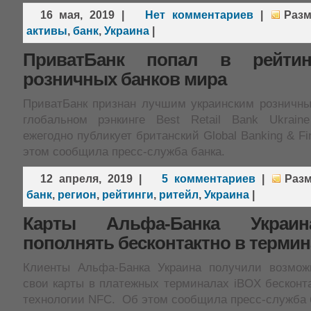
16 мая, 2019
|
Нет комментариев
|
Раз
активы
,
банк
,
Украина
|
ПриватБанк попал в рейти
розничных банков мира
ПриватБанк признан лучшим украинским розничны
глобальном рэнкинге Best Retail Bank Ukrain
ежегодно публикует британский Global Banking & Fi
этом сообщила пресс-служба банка.
12 апреля, 2019
|
5 комментариев
|
Раз
банк
,
регион
,
рейтинги
,
ритейл
,
Украина
|
Карты Альфа-Банка Украи
пополнять бесконтактно в термин
Клиенты Альфа-Банка Украина получили возмож
свои карты в платежных терминалах iBOX бесконт
технологии NFC. Об этом сообщила пресс-служба 