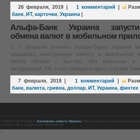
26 февраля, 2019
|
1 комментарий
|
Раз
банк
,
ИТ
,
карточки
,
Украина
|
Альфа-Банк Украина запуст
обмена валют в мобильном прил
С 7 февраля клиенты Альфа-Банка Украина мо
продавать иностранную валюту в мобильном пр
Mobile Ukraine – быстро, без комиссии и 
авторизаций. Об этом сообщила пресс-служба бан
7 февраля, 2019
|
1 комментарий
|
Раз
банк
,
валюта
,
гривна
,
доллар
,
ИТ
,
Украина
,
финтех
© 2008-2020 BankNews
Банковские новости Украины
| При полном или частичном воспрои
Хостинг сайта осуществляет Mirohost.net.
<