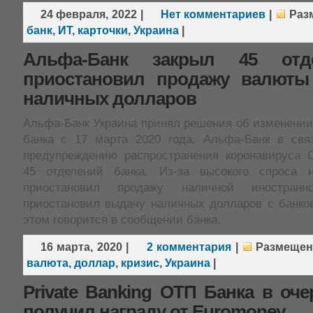
24 февраля, 2022
|
Нет комментариев
|
Раз
банк
,
ИТ
,
карточки
,
Украина
|
Альфа-Банк закрыл 45 отд
приостановил продажу валюты
наличных долларов
Альфа-Банк Украина принял решения об изменении
банка с 17 марта 2020 года. Альфа-Банк в св
предупреждению распространения коронавируса 
45 отделений банка. Из-за высокого спроса 
приостановил продажу наличной иностра
приостановил выдачу наличных долларов с банков
этом говорится в сообщении банка.
16 марта, 2020
|
2 комментария
|
Размеще
валюта
,
доллар
,
кризис
,
Украина
|
Private Banking ОТП Банка в оч
получил награду от Euromoney