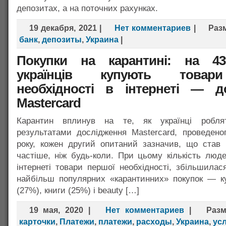
депозитах, а на поточних рахунках.
19 декабря, 2021
|
Нет комментариев
|
Раз
банк
,
депозиты
,
Украина
|
Покупки на карантині: на 4
українців купують товар
необхідності в інтернеті — д
Mastercard
Карантин вплинув на те, як українці робля
результатами дослідження Mastercard, проведено
року, кожен другий опитаний зазначив, що став 
частіше, ніж будь-коли. При цьому кількість люде
інтернеті товари першої необхідності, збільшила
найбільш популярних «карантинних» покупок — к
(27%), книги (25%) і beauty […]
19 мая, 2020
|
Нет комментариев
|
Раз
карточки
,
Платежи
,
платежи
,
расходы
,
Украина
,
ус