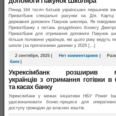
допомоги Пакунок Школяра
Понад 164 тисяч батьків українських першачків вж
ПриватБанк спеціальні рахунки на Дія. Картц
державної допомоги Пакунок школяра. Як повідоми
ПриватБанку з питань роздрібного бізнесу Дмитр
ПриватБанк для отримання допомоги Пакунок ш
більше половини українців, які цього року ведуть 
школи (за прогнозними даними у 2025 […]
2 сентября, 2025
|
Нет комментариев
|
Раз
банк
|
Укрексімбанк розширив мо
українців з отримання готівки в
та касах банку
Укрексімбанк у межах ініціативи НБУ Power ba
удосконалювати бізнес-процеси для оперативн
доступу громадян до власних коштів.