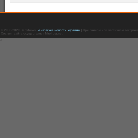
© 2008-2020 BankNews
Банковские новости Украины
| При полном или частичном воспрои
Хостинг сайта осуществляет Mirohost.net.
<