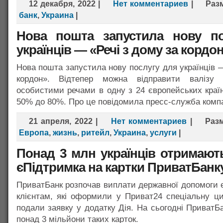
12 декабря, 2022
|
Нет комментариев
|
Раз
банк
,
Украина
|
Нова пошта запустила нову п
українців — «Речі з дому за кордон
Нова пошта запустила нову послугу для українців —
кордон». Відтепер можна відправити валізу
особистими речами в одну з 24 європейських країн
50% до 80%. Про це повідомила пресс-служба компа
21 апреля, 2022
|
Нет комментариев
|
Раз
Европа
,
жизнь
,
ритейл
,
Украина
,
услуги
|
Понад 3 млн українців отримают
єПідтримка на картки ПриватБанк
ПриватБанк розпочав виплати державної допомоги 
клієнтам, які оформили у Приват24 спеціальну ц
подали заявку у додатку Дія. На сьогодні ПриватБ
понад 3 мільйони таких карток.