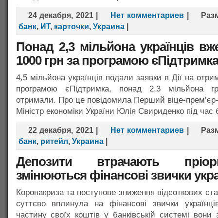
24 декабря, 2021
|
Нет комментариев
|
Раз
банк
,
ИТ
,
карточки
,
Украина
|
Понад 2,3 мільйона українців в
1000 грн за програмою єПідтримк
4,5 мільйона українців подали заявки в Дії на отри
програмою єПідтримка, понад 2,3 мільйона г
отримали. Про це повідомила Перший віце-прем’єр-м
Міністр економіки України Юлія Свириденко під час 
22 декабря, 2021
|
Нет комментариев
|
Раз
банк
,
ритейл
,
Украина
|
Депозити втрачають пріор
змінюються фінансові звички укра
Коронакриза та поступове зниження відсоткових ста
суттєво вплинула на фінансові звички українці
частину своїх коштів у банківській системі вони 