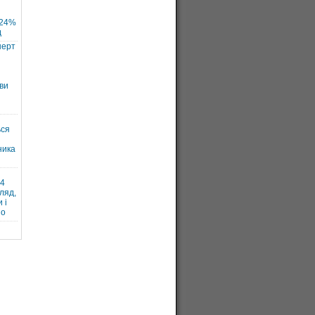
 24%
д
нерт
ви
ься
ника
и
24
ляд,
 і
но