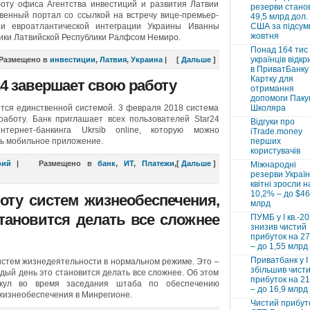
оту офиса Агентства инвестиций и развития Латвии
резерви стано
венный портал со ссылкой на встречу вице-премьер-
49,5 млрд дол.
и евроатлантической интеграции Украины Иванны
США за підсум
жовтня
ики Латвийской Республики Ралфсом Немиро.
Понад 164 тис
українців відкр
Размещено в
инвестиции
,
Латвия
,
Украина
|
[
Дальше
]
в ПриватБанку 
Картку для
24 завершает свою работу
отримання
допомоги Паку
вится единственной системой. 3 февраля 2018 система
Школяра
работу. Банк приглашает всех пользователей Star24
Відгуки про
нтернет-банкинга Ukrsib online, которую можно
iTrade.money
ить мобильное приложение.
перших
користувачів
рий
|
Размещено в
банк
,
ИТ
,
Платежи
,
[
Дальше
]
Міжнародні
резерви Україн
квітні зросли н
10,2% – до $46
оту систем жизнеобеспечения,
млрд
тановится делать все сложнее
ПУМБ у I кв.-2
знизив чистий
прибуток на 2
– до 1,55 млрд
Приватбанк у І 
стем жизнедеятельности в нормальном режиме. Это –
збільшив чист
аждый день это становится делать все сложнее. Об этом
прибуток на 2
лкул во время заседания штаба по обеспечению
– до 16,9 млрд
жизнеобеспечения в Минрегионе.
Чистий прибут