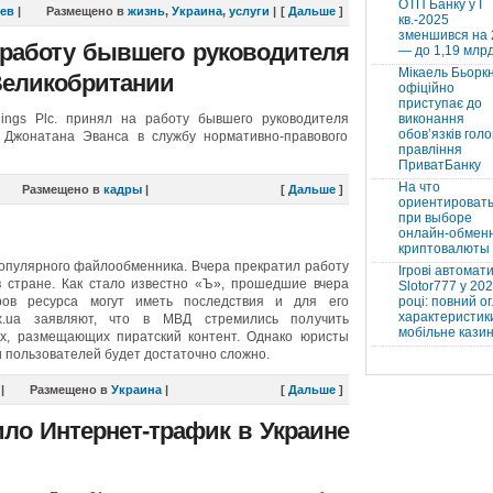
ОТП Банку у І
ев
|
Размещено в
жизнь
,
Украина
,
услуги
|
[
Дальше
]
кв.-2025
зменшився на
 работу бывшего руководителя
— до 1,19 млр
Мікаель Бьорк
Великобритании
офіційно
приступає до
ngs Plc. принял на работу бывшего руководителя
виконання
обовʼязків голо
 Джонатана Эванса в службу нормативно-правового
правління
ПриватБанку
На что
Размещено в
кадры
|
[
Дальше
]
ориентироват
при выборе
онлайн-обмен
криптовалюты
популярного файлообменника. Вчера прекратил работу
Ігрові автомат
 стране. Как стало известно «Ъ», прошедшие вчера
Slotor777 у 20
ов ресурса могут иметь последствия и для его
році: повний ог
характеристики
x.ua заявляют, что в МВД стремились получить
мобільне кази
х, размещающих пиратский контент. Однако юристы
и пользователей будет достаточно сложно.
|
Размещено в
Украина
|
[
Дальше
]
ило Интернет-трафик в Украине