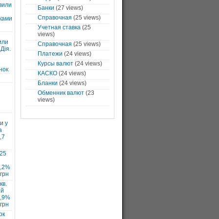
вили
Банки
(27 views)
Справочная
(25 views)
ками
Учетная ставка
(25
views)
или
Справочная
(25 views)
Дія.
Платежи
(24 views)
Курсы валют
(24 views)
нок
КАСКО
(24 views)
Бланки
(24 views)
Обменник валют
(23
views)
и у
а
,7
025
7,2%
 грн
кв.
ий
1,9%
 грн
ок