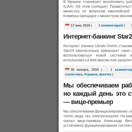
В Украине планируют возобновить раб
(LIAA). Об этом сообщает Правительст
министра по вопросам европейской 
Климпуш-Цинцадзе с министром эконом
17 мая, 2019
|
1 комментарий
|
Интернет-банкинг Star
Интернет банкинг Ukrsib Online стано
Star24 окончательно завершает свою 
воспользоваться новой системой и
использовать в web-версии или загруз
30 января, 2018
|
1 коммента
статистика
,
Украина
,
финтех
|
Мы обеспечиваем раб
но каждый день это с
— вице-премьер
Мы обеспечиваем функционирование си
тепло, вода, газ, электроэнергия. Но к
сказал вице-премьер Александр Ви
устойчивого функционирования систем 