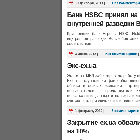
10 декабря, 2013
|
Нет комментари
Банк HSBC принял на
внутренней разведки 
Крупнейший банк Европы HSBC Holdi
внутренней разведки Великобритании
соответствия.
3 июня, 2013
|
Нет комментариев
|
Экс-ex.ua
Экс-ex.ua: МВД заблокировало работу 
Ex.ua — крупнейший файлообменник в
обыски в офисах компаний—партнер
пользователей — представители E
персональные данные о пользователя
считают, что привлечь к ответственност
1 февраля, 2012
|
5 комментариев
Закрытие ex.ua обвал
на 10%