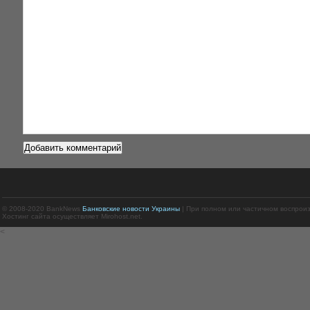
© 2008-2020 BankNews
Банковские новости Украины
| При полном или частичном воспрои
Хостинг сайта осуществляет Mirohost.net.
<