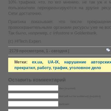
10% трафика, что, по его мнению, не так уж и м
пользователи переориентируются на другие ресу
Сети достаточно.
Практика показывает, что после прекращени
правоохранительными органами ресурсы уже не во
Так было, например, с Infostore и Goldenbank.
(c) HITech.Expert
2179 просмотров, 1 - сегодня |
Метки:
ex.ua
,
UA-IX
,
нарушение авторски
прекратил
,
работу
,
трафик
,
уголовное дело
Оставить комментарий
Имя (required)
Mail (will not be published) (required)
Вебсайт