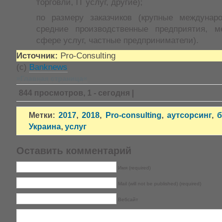
торговли, IT услуг, другие);
по размеру заказчиков (крупные междунар
средние производственные предприятия, 
сфере услуг, частные предприниматели).
Источник:
Pro-Consulting
(с)
Banknews
»Главная страница«
844 просмотров, 1 - сегодня |
Метки:
2017
,
2018
,
Pro-consulting
,
аутсорсинг
,
б
Украина
,
услуг
Оставить комментарий
Имя (required)
Mail (will not be published) (required)
Вебсайт