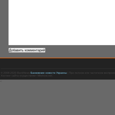
© 2008-2020 BankNews
Банковские новости Украины
| При полном или частичном воспрои
Хостинг сайта осуществляет Mirohost.net.
<