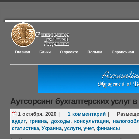
Главная
Банки
О проекте
Польша
Справочная
Аутсорсинг бухгалтерских услуг в
1 октября, 2020
|
1 комментарий
|
Размещ
аудит
,
гривна
,
доходы
,
консультации
,
налогооб
статистика
,
Украина
,
услуги
,
учет
,
финансы