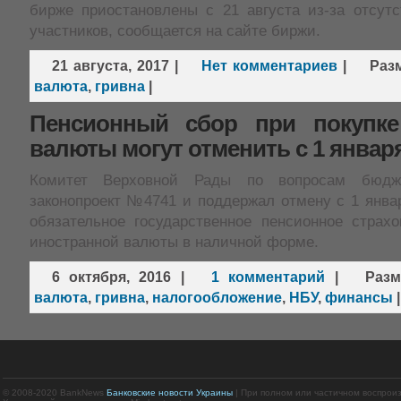
бирже приостановлены с 21 августа из-за отсутс
участников, сообщается на сайте биржи.
21 августа, 2017
|
Нет комментариев
|
Раз
валюта
,
гривна
|
Пенсионный сбор при покупке
валюты могут отменить с 1 января
Комитет Верховной Рады по вопросам бюдже
законопроект №4741 и поддержал отмену с 1 янва
обязательное государственное пенсионное страхо
иностранной валюты в наличной форме.
6 октября, 2016
|
1 комментарий
|
Раз
валюта
,
гривна
,
налогообложение
,
НБУ
,
финансы
|
© 2008-2020 BankNews
Банковские новости Украины
| При полном или частичном воспрои