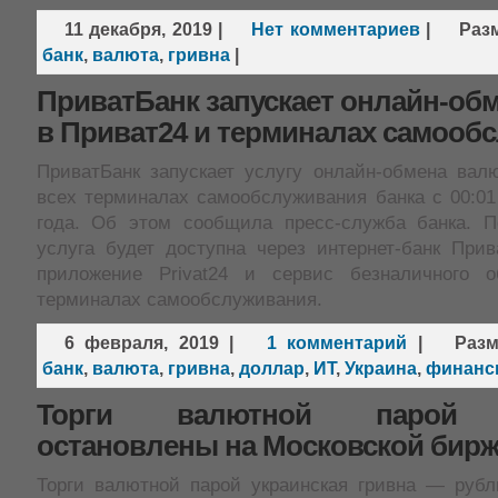
11 декабря, 2019
|
Нет комментариев
|
Раз
банк
,
валюта
,
гривна
|
ПриватБанк запускает онлайн-об
в Приват24 и терминалах самооб
ПриватБанк запускает услугу онлайн-обмена вал
всех терминалах самообслуживания банка с 00:01
года. Об этом сообщила пресс-служба банка. 
услуга будет доступна через интернет-банк Прив
приложение Privat24 и сервис безналичного 
терминалах самообслуживания.
6 февраля, 2019
|
1 комментарий
|
Раз
банк
,
валюта
,
гривна
,
доллар
,
ИТ
,
Украина
,
финанс
Торги валютной парой 
остановлены на Московской бирж
Торги валютной парой украинская гривна — рубл