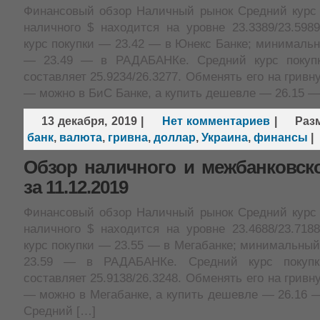
Финансовый обзор Наличный рынок Средний курс 
наличного $ находится на уровне 23.3389/23.598
курс покупки — 23.42 — в Юнекс Банке; минималь
— 23.49 — в РАДАБАНКе. Средний курс покупк
составляет 25.9234/26.3277. Обменять его на гривн
— можно в БиС Банке, а купить дешевле — 26.15 —
13 декабря, 2019
|
Нет комментариев
|
Раз
банк
,
валюта
,
гривна
,
доллар
,
Украина
,
финансы
|
Обзор наличного и межбанковск
за 11.12.2019
Финансовый обзор Наличный рынок Средний курс 
наличного $ находится на уровне 23.4688/23.718
курс покупки — 23.55 — в Мегабанке; минимальны
23.59 — в РАДАБАНКе. Средний курс покупк
составляет 25.9138/26.3248. Обменять его на гривн
— можно в Мегабанке, а купить дешевле — 26.16 
Средний […]