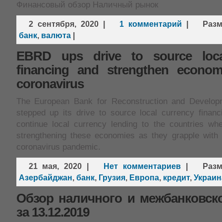
Финансовый обзор Наличный рынок
2 сентября, 2020
|
1 комментарий
|
Раз
банк
,
валюта
|
EBRD ups drive to source loca
financing and strengthen econom
coronavirus
The European Bank for Reconstruction and Develo
stepped up its drive to source local currency financi
continue local currency lending to the countries whe
strengthening these economies as they grapple with 
coronavirus pandemic.
21 мая, 2020
|
Нет комментариев
|
Раз
Азербайджан
,
банк
,
Грузия
,
Европа
,
кредит
,
Украин
Обзор наличного и межбанковск
за 13.12.2019