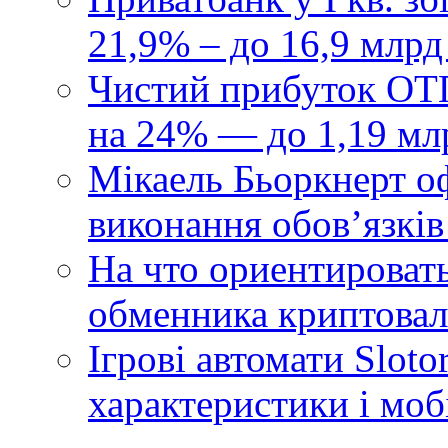
21,9% – до 16,9 млрд
Чистий прибуток ОТП
на 24% — до 1,19 мл
Мікаель Бьоркнерт о
виконання обовʼязків
На что ориентироват
обменника криптова
Ігрові автомати Sloto
характеристики і моб