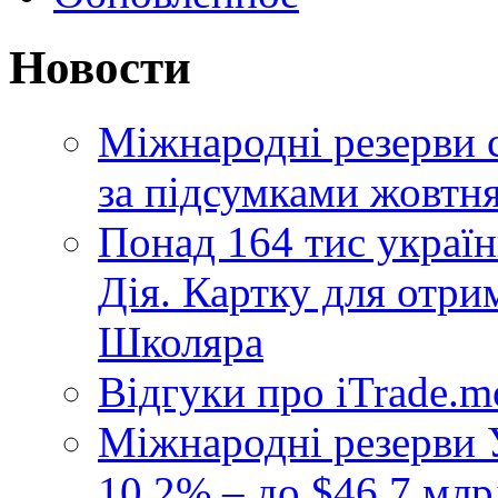
Новости
Міжнародні резерви 
за підсумками жовтн
Понад 164 тис україн
Дія. Картку для отр
Школяра
Відгуки про iTrade.
Міжнародні резерви У
10,2% – до $46,7 млр