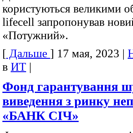
користуються великими об
lifecell запропонував нов
«Потужний».
[
Дальше
]
17 мая, 2023
|
в
ИТ
|
Фонд гарантування шу
виведення з ринку не
«БАНК СІЧ»