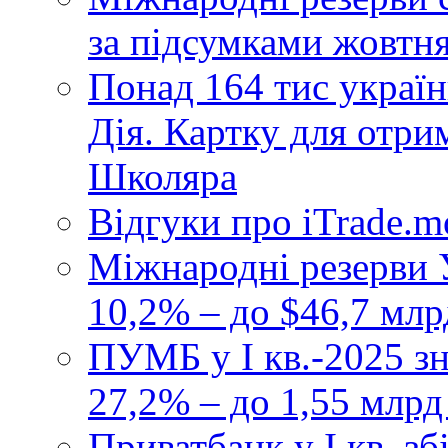
за підсумками жовтн
Понад 164 тис україн
Дія. Картку для отр
Школяра
Відгуки про iTrade.
Міжнародні резерви У
10,2% – до $46,7 млр
ПУМБ у I кв.-2025 з
27,2% – до 1,55 млрд
Приватбанк у І кв. з