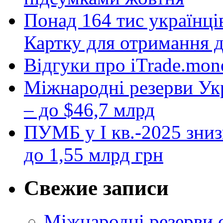
Понад 164 тис українці
Картку для отримання 
Відгуки про iTrade.mon
Міжнародні резерви Укр
– до $46,7 млрд
ПУМБ у I кв.-2025 зниз
до 1,55 млрд грн
Свежие записи
Міжнародні резерви 