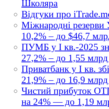
Школяра
Відгуки про iTrade.
Міжнародні резерви У
10,2% – до $46,7 млр
ПУМБ у I кв.-2025 з
27,2% – до 1,55 млрд
Приватбанк у І кв. з
21,9% – до 16,9 млрд
Чистий прибуток ОТП
на 24% — до 1,19 мл