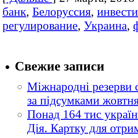
банк
,
Белоруссия
,
инвест
регулирование
,
Украина
,
Свежие записи
Міжнародні резерви 
за підсумками жовтн
Понад 164 тис україн
Дія. Картку для отр