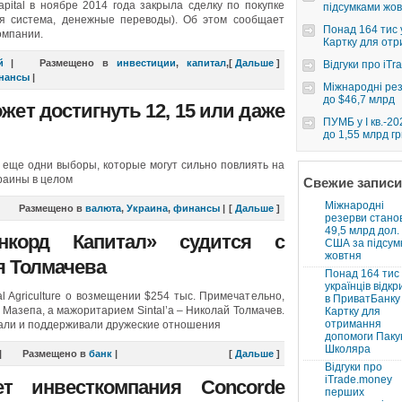
ital в ноябре 2014 года закрыла сделку по покупке
підсумками жо
я система, денежные переводы). Об этом сообщает
Понад 164 тис у
компании.
Картку для от
й
|
Размещено в
инвестиции
,
капитал
,
[
Дальше
]
Відгуки про iT
нансы
|
Міжнародні резе
до $46,7 млрд
может достигнуть 12, 15 или даже
ПУМБ у I кв.-2
до 1,55 млрд гр
т еще одни выборы, которые могут сильно повлиять на
краины в целом
Свежие записи
Міжнародні
|
Размещено в
валюта
,
Украина
,
финансы
|
[
Дальше
]
резерви стано
49,5 млрд дол.
онкорд Капитал» судится с
США за підсум
жовтня
я Толмачева
Понад 164 тис
українців відкр
al Agriculture о возмещении $254 тыс. Примечательно,
в ПриватБанку 
 Мазепа, а мажоритарием Sintal’а – Николай Толмачев.
Картку для
отримання
али и поддерживали дружеские отношения
допомоги Паку
Школяра
|
Размещено в
банк
|
[
Дальше
]
Відгуки про
iTrade.money
т инвесткомпания Concorde
перших