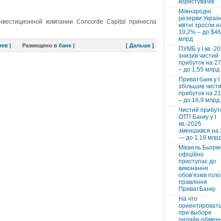
користувачів
Міжнародні
резерви Україн
вестиционной компании Concorde Capital принесла
квітні зросли н
10,2% – до $46
млрд
иев
|
Размещено в
банк
|
[
Дальше
]
ПУМБ у I кв.-2
знизив чистий
прибуток на 2
– до 1,55 млрд
Приватбанк у І 
збільшив чист
прибуток на 2
– до 16,9 млрд
Чистий прибут
ОТП Банку у І
кв.-2025
зменшився на
— до 1,19 млр
Мікаель Бьорк
офіційно
приступає до
виконання
обовʼязків голо
правління
ПриватБанку
На что
ориентироват
при выборе
онлайн-обмен