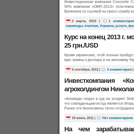
Инвестиционная компания Concorde Cap
50% компании «ОМП-2013» (платежна
Banknews со ссылкой на пресс-службу 
2 марта, 2015
|
1 комментари
переводы
,
платежи
,
Украина
,
услуги
,
фи
Курс на конец 2013 г. 
25 грн./USD
Кроме украинских, этой осенью пройду
курс гривны к доллару и на экономику У
6 сентября, 2012
|
2 комментария
Инвесткомпания «К
агрохолдингом Никола
«Конкорд» подал в суд на холдинг Sint
что совладельцем истца является Игорь
Ранее эти бизнесмены тесно сотруднич
18 июня, 2011
|
Нет комментариев
На чем зарабатывае