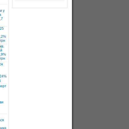
и у
а
,7
025
7,2%
 грн
кв.
ий
1,9%
 грн
ок
 24%
д
нерт
ви
ься
ника