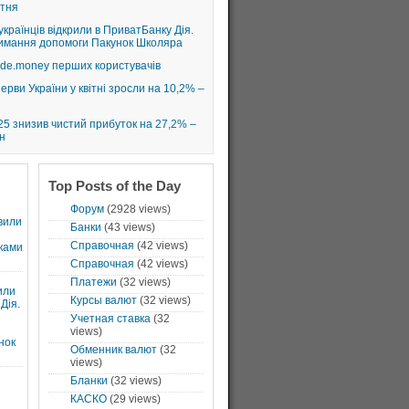
втня
країнців відкрили в ПриватБанку Дія.
римання допомоги Пакунок Школяра
rade.money перших користувачів
рви України у квітні зросли на 10,2% –
025 знизив чистий прибуток на 27,2% –
н
Top Posts of the Day
Форум
(2928 views)
вили
Банки
(43 views)
Справочная
(42 views)
ками
Справочная
(42 views)
Платежи
(32 views)
или
Курсы валют
(32 views)
Дія.
Учетная ставка
(32
views)
нок
Обменник валют
(32
views)
Бланки
(32 views)
КАСКО
(29 views)