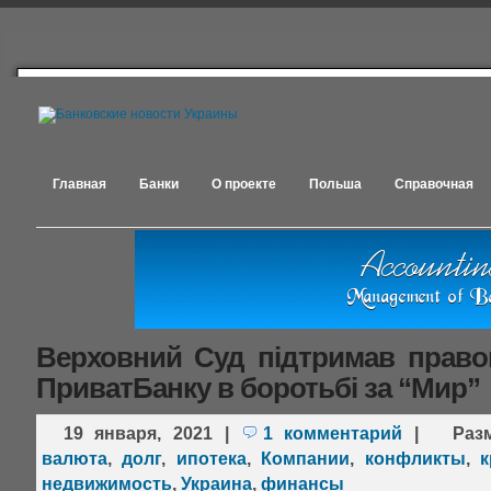
Главная
Банки
О проекте
Польша
Справочная
Верховний Суд підтримав право
ПриватБанку в боротьбі за “Мир”
19 января, 2021
|
1 комментарий
|
Раз
валюта
,
долг
,
ипотека
,
Компании
,
конфликты
,
к
недвижимость
,
Украина
,
финансы