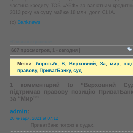
частина кредиту ТОВ «АЕФ» за валютним кредитни
2013 року на суму майже 18 млн долл США.
(c)
Banknews
»Главная страница«
607 просмотров, 1 - сегодня |
Метки:
боротьбі
,
В
,
Верховний
,
За
,
мир
,
під
правову
,
ПриватБанку
,
суд
1 комментарий to “Верховний Су
підтримав правову позицію ПриватБанк
за “Мир””
admin
:
20 января, 2021 at 07:12
Приватбанк погряз в судах.