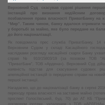
Верховний Суд скасував судові рішення першої
інстанцій про визнання недійсним догово
позбавлення права власності ПриватБанку на к
“Мир”. Таким чином, банку вдалося отримати ч
у боротьбі за майно, яке було передане на бал
до його націоналізації.
Як повідомила прес служба ПриватБанку, 14 с
Верховним Судом у складі Касаційного господа
наслідками розгляду касаційної скарги Банку ухва
справі № 910/15803/19 (за позовом ТОВ “
“ПриватБанк”, ТОВ «Ардена»). Верховний Суд дій
наявність підстав для скасування судових рі
апеляційної інстанцій із передачею справи на нови
першої інстанції.
Нагадаємо, що до націоналізації банку в серпні 201
переходу права власності на заставне майно (готел
проспект Голосіївський, буд. 70) до АТ КБ “Прив
договором іпотеки, укладеним з ТОВ «АРДЕНА»