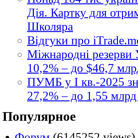
Дія. Картку для отр
Школяра
Відгуки про iTrade.
Міжнародні резерви У
10,2% – до $46,7 млр
ПУМБ у I кв.-2025 з
27,2% – до 1,55 млрд
Популярное
Форум
(6145252 views)