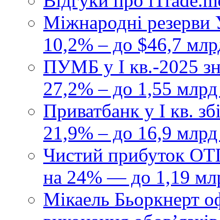
Відгуки про iTrade.
Міжнародні резерви У
10,2% – до $46,7 млр
ПУМБ у I кв.-2025 з
27,2% – до 1,55 млрд
Приватбанк у І кв. з
21,9% – до 16,9 млрд
Чистий прибуток ОТП
на 24% — до 1,19 мл
Мікаель Бьоркнерт о