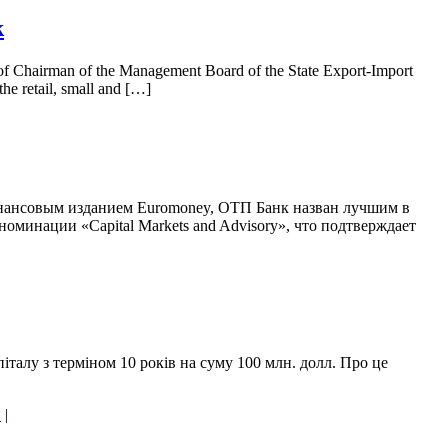
k
n of Chairman of the Management Board of the State Export-Import
he retail, small and […]
финансовым изданием Euromoney, ОТП Банк назван лучшим в
оминации «Capital Markets and Advisory», что подтверждает
алу з терміном 10 років на суму 100 млн. долл. Про це
и
|