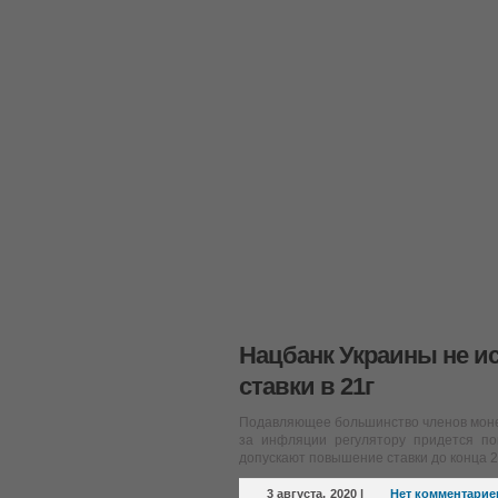
Нацбанк Украины не 
ставки в 21г
Подавляющее большинство членов монет
за инфляции регулятору придется по
допускают повышение ставки до конца 2
3 августа, 2020
|
Нет комментарие