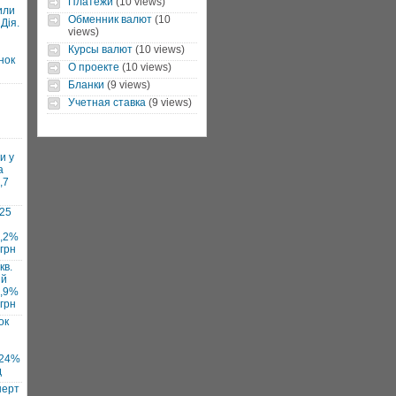
Платежи
(10 views)
или
Обменник валют
(10
Дія.
views)
Курсы валют
(10 views)
нок
О проекте
(10 views)
Бланки
(9 views)
Учетная ставка
(9 views)
и у
а
,7
025
7,2%
 грн
кв.
ий
1,9%
 грн
ок
 24%
д
нерт