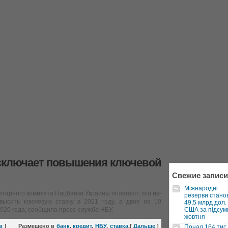
исключает повышения ключевой
Свежие записи
Міжнародні
арного комитета Нацбанка Украины полагают, что из-
резерви стано
высить ключевую ставку в 2021 году, а двое из 10
49,5 млрд дол.
020 года, сообщила пресс-служба НБУ.
США за підсум
жовтня
в
|
Размещено в
банк
,
кредит
,
НБУ
,
ставка
,
[
Дальше
]
Понад 164 тис