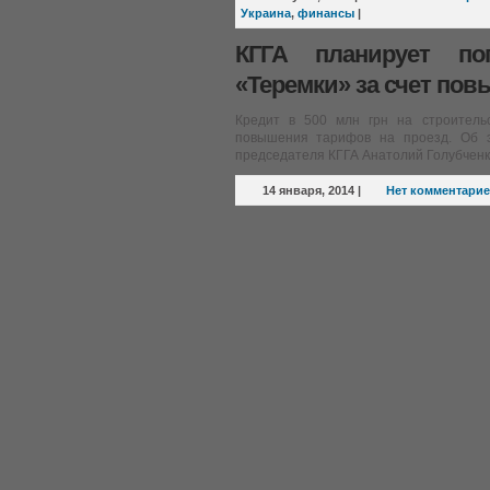
Украина
,
финансы
|
КГГА планирует по
«Теремки» за счет по
Кредит в 500 млн грн на строительс
повышения тарифов на проезд. Об э
председателя КГГА Анатолий Голубченк
14 января, 2014
|
Нет комментари