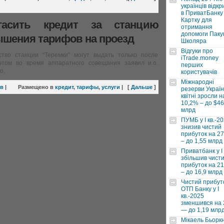
українців відкр
в ПриватБанку 
Картку для
гасить кредит за станцию
отримання
допомоги Паку
вышения тарифов на проезд
Школяра
Відгуки про
тво станции “Теремки” могут выдать только после
iTrade.money
том во время аппаратного совещания заявил и.о.
перших
о.
користувачів
Міжнародні
ев
|
Размещено в
кредит
,
тарифы
,
услуги
|
[
Дальше
]
резерви Україн
квітні зросли н
10,2% – до $46
млрд
ПУМБ у I кв.-2
знизив чистий
прибуток на 2
– до 1,55 млрд
Приватбанк у І 
збільшив чист
прибуток на 2
– до 16,9 млрд
Чистий прибут
ОТП Банку у І
кв.-2025
зменшився на
— до 1,19 млр
Мікаель Бьорк