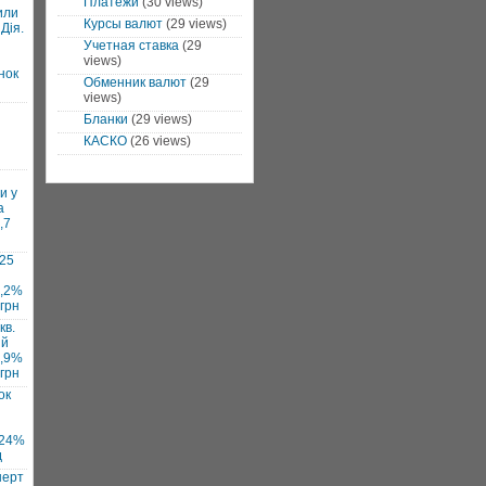
Платежи
(30 views)
или
Курсы валют
(29 views)
Дія.
Учетная ставка
(29
views)
нок
Обменник валют
(29
views)
Бланки
(29 views)
КАСКО
(26 views)
и у
а
,7
025
7,2%
 грн
кв.
ий
1,9%
 грн
ок
 24%
д
нерт