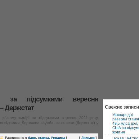
ні за підсумками вересня
— Держстат
Свежие записи
Міжнародні
в річному вимірі за підсумками вересня 2021 року
резерви стано
 повідомила Державна служба статистики (Держстат) у
49,5 млрд дол.
США за підсум
жовтня
Размещено в
банк
,
ставка
,
Украина
|
[
Дальше
]
Понад 164 тис