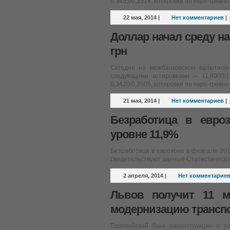
0,3455/0,3514, котировки по евро-гривне
22 мая, 2014
|
Нет комментариев
|
Доллар начал среду на
грн
Сегодня на межбанковском валютном
следующими котировками – 11,8000/
0,3420/0,3505, котировки по евро-гривне
21 мая, 2014
|
Нет комментариев
|
Безработица в евро
уровне 11,9%
Безработица в еврозоне в феврале 201
свидетельствуют данные Статистическо
2 апреля, 2014
|
Нет комментарие
Львов получит 11 
модернизацию транспо
Европейский банк реконструкции и 