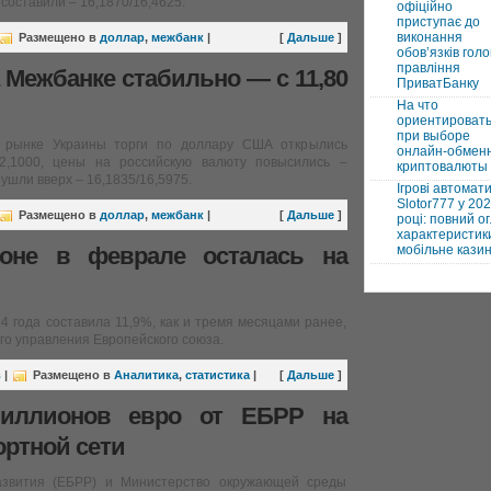
 составили – 16,1870/16,4625.
офіційно
приступає до
виконання
Размещено в
доллар
,
межбанк
|
[
Дальше
]
обовʼязків голо
правління
 Межбанке стабильно — с 11,80
ПриватБанку
На что
ориентироват
при выборе
 рынке Украины торги по доллару США открылись
онлайн-обмен
12,1000, цены на российскую валюту повысились –
криптовалюты
 ушли вверх – 16,1835/16,5975.
Ігрові автомат
Slotor777 у 20
Размещено в
доллар
,
межбанк
|
[
Дальше
]
році: повний ог
характеристики
зоне в феврале осталась на
мобільне кази
4 года составила 11,9%, как и тремя месяцами ранее,
го управления Европейского союза.
в
|
Размещено в
Аналитика
,
статистика
|
[
Дальше
]
миллионов евро от ЕБРР на
ртной сети
развития (ЕБРР) и Министерство окружающей среды