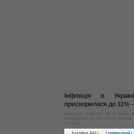
Інфляція в Украї
прискорилася до 11% 
Зростання споживчих цін в Україні 
прискорилося до 11% з 10,2% у серпні,
п’ятницю.
8 октября, 2021
|
1 комментарий
|