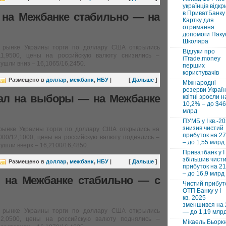
українців відкр
в ПриватБанку 
г на Межбанке стабильно — на
Картку для
отримання
допомоги Паку
Школяра
 рынке Украины торги по доллару США открылись
Відгуки про
11,9500, цены на российскую валюту снизились –
iTrade.money
 ушли вниз – 16,1065/16,2450.
перших
користувачів
Размещено в
доллар
,
межбанк
,
НБУ
|
[
Дальше
]
Міжнародні
резерви Україн
вал на выборы — на Межбанке
квітні зросли н
10,2% – до $46
млрд
ПУМБ у I кв.-2
знизив чистий
рынке Украины торги по доллару США открылись на
прибуток на 2
00/12,1000, цены на российскую валюту поднялись –
– до 1,55 млрд
 ушли вверх – 16,2100/16,4850.
Приватбанк у І 
збільшив чист
Размещено в
доллар
,
межбанк
,
НБУ
|
[
Дальше
]
прибуток на 2
– до 16,9 млрд
г на Межбанке стабильно — с
Чистий прибут
ОТП Банку у І
кв.-2025
зменшився на
 рынке Украины торги по доллару США открылись
— до 1,19 млр
12,0500, цены на российскую валюту поднялись –
Мікаель Бьорк