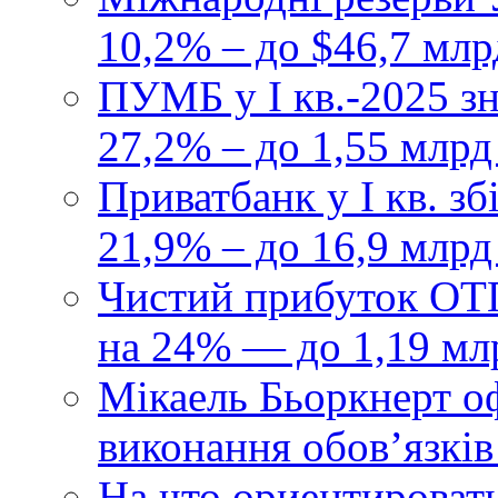
10,2% – до $46,7 млр
ПУМБ у I кв.-2025 з
27,2% – до 1,55 млрд
Приватбанк у І кв. з
21,9% – до 16,9 млрд
Чистий прибуток ОТП
на 24% — до 1,19 мл
Мікаель Бьоркнерт о
виконання обовʼязків
На что ориентироват