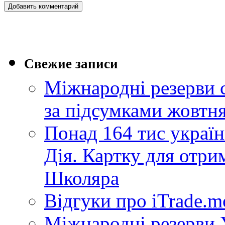
Свежие записи
Міжнародні резерви 
за підсумками жовтн
Понад 164 тис україн
Дія. Картку для отр
Школяра
Відгуки про iTrade.
Міжнародні резерви У