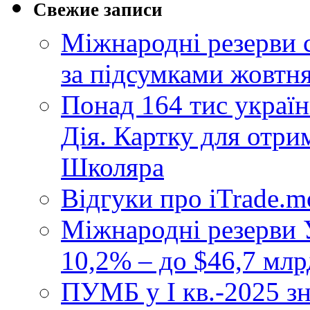
Свежие записи
Міжнародні резерви 
за підсумками жовтн
Понад 164 тис україн
Дія. Картку для отр
Школяра
Відгуки про iTrade.
Міжнародні резерви У
10,2% – до $46,7 млр
ПУМБ у I кв.-2025 з