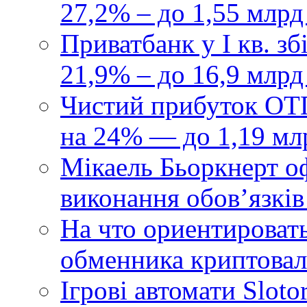
27,2% – до 1,55 млрд
Приватбанк у І кв. з
21,9% – до 16,9 млрд
Чистий прибуток ОТП
на 24% — до 1,19 мл
Мікаель Бьоркнерт о
виконання обовʼязків
На что ориентироват
обменника криптова
Ігрові автомати Sloto